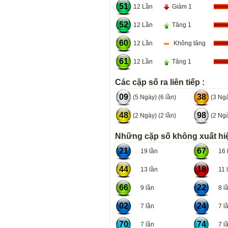
51
12 Lần
Giảm 1
52
12 Lần
Tăng 1
60
12 Lần
Không tăng
61
12 Lần
Tăng 1
Các cặp số ra liên tiếp :
09
38
(5 Ngày) (6 lần)
(3 Ngà
48
98
(2 Ngày) (2 lần)
(2 Ngà
Những cặp số không xuất hiệ
21
67
19 lần
16 l
44
18
13 lần
11 l
66
22
9 lần
8 lầ
02
24
7 lần
7 lầ
70
74
7 lần
7 lầ