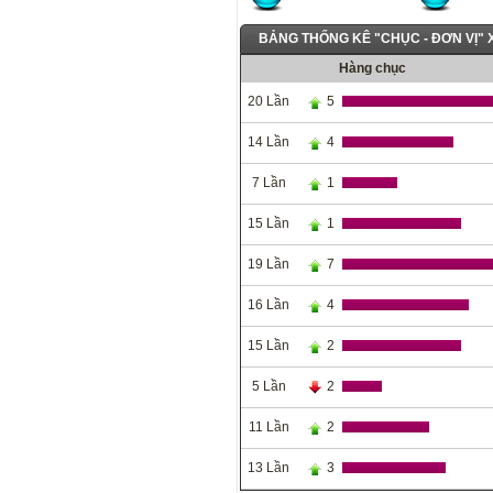
BẢNG THỐNG KÊ "CHỤC - ĐƠN VỊ" 
Hàng chục
20 Lần
5
14 Lần
4
7 Lần
1
15 Lần
1
19 Lần
7
16 Lần
4
15 Lần
2
5 Lần
2
11 Lần
2
13 Lần
3