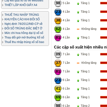
Lấy kết quả xổ số về websites
98
5 Lần
Tăng 1
của bạn
THIẾT LẬP KHỔ GIẤY A4
23
4 Lần
Tăng 1
THUẾ THU NHẬP TRÚNG
THƯỞNG XỔ SỐ
KHUYẾN CÁO KHI ĐỔI SỐ
38
4 Lần
Tăng 1
TRÚNG
Nghị định 78/2012/NĐ-CP về
kinh doanh xổ số
ĐỔI SỐ TRÚNG ĐẶC BIỆT Ở
62
4 Lần
Không tăng
ĐÂU & THỦ TỤC NHƯ THẾ NÀO?
Mức chi hoa hồng đại lý xổ số
81
Thay đổi giờ mở thưởng Xổ số
4 Lần
Tăng 1
Miền Bắc
Thuế thu nhập trúng xổ số bao
nhiêu phần trăm?
Các cặp số xuất hiện nhiều n
09
7 Lần
Tăng 1
37
7 Lần
Không tăng
81
7 Lần
Tăng 1
23
6 Lần
Tăng 1
41
6 Lần
Tăng 1
69
6 Lần
Tăng 1
98
6 Lần
Tăng 2