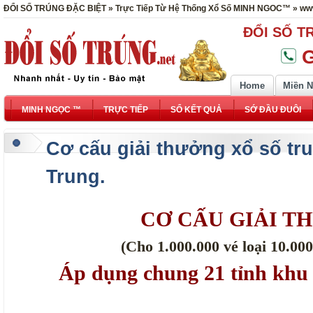
ĐỔI SỐ TRÚNG ĐẶC BIỆT » Trực Tiếp Từ Hệ Thống Xổ Số MINH NGOC™ » www
ĐỔI SỐ T
G
Home
Miền 
MINH NGỌC ™
TRỰC TIẾP
SỔ KẾT QUẢ
SỚ ĐẦU ĐUÔI
Cơ cấu giải thưởng xổ số tr
Trung.
CƠ CẤU GIẢI T
(Cho 1.000.000 vé loại 10.000
Áp dụng chung 21 tỉnh khu