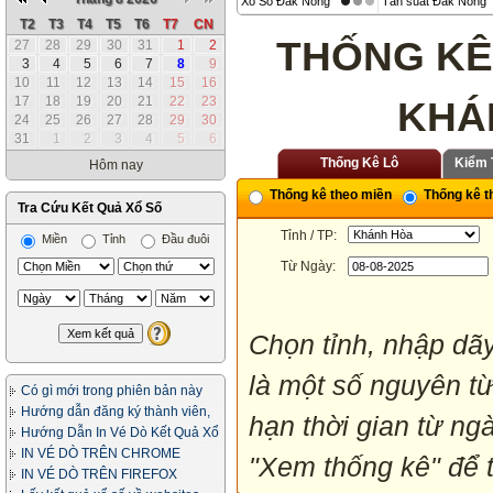
Xổ Số Đắk Nông
Tần suất Đắk Nông
T2
T3
T4
T5
T6
T7
CN
THỐNG KÊ
27
28
29
30
31
1
2
3
4
5
6
7
8
9
10
11
12
13
14
15
16
17
18
19
20
21
22
23
KHÁ
24
25
26
27
28
29
30
31
1
2
3
4
5
6
Thống Kê Lô
Kiểm 
Hôm nay
Thống kê theo miền
Thống kê th
Tra Cứu Kết Quả Xổ Số
Tỉnh / TP:
Miền
Tỉnh
Đầu đuôi
Từ Ngày:
Chọn tỉnh, nhập dãy
là một số nguyên từ
Có gì mới trong phiên bản này
Hướng dẫn đăng ký thành viên,
hạn thời gian từ n
in vé dò
Hướng Dẫn In Vé Dò Kết Quả Xổ
Số
IN VÉ DÒ TRÊN CHROME
"Xem thống kê" để t
IN VÉ DÒ TRÊN FIREFOX