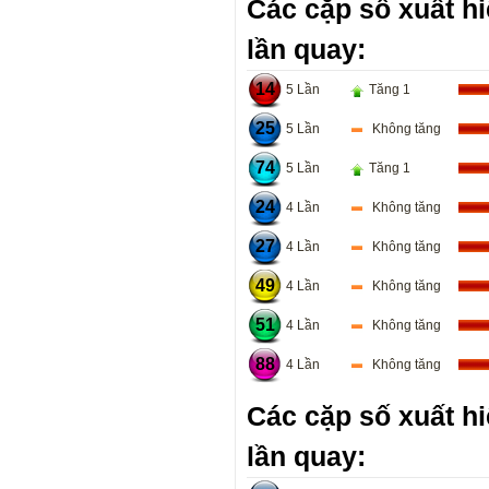
Các cặp số xuất hi
lần quay:
14
5 Lần
Tăng 1
25
5 Lần
Không tăng
74
5 Lần
Tăng 1
24
4 Lần
Không tăng
27
4 Lần
Không tăng
49
4 Lần
Không tăng
51
4 Lần
Không tăng
88
4 Lần
Không tăng
Các cặp số xuất hi
lần quay: