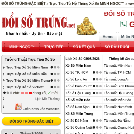
ĐỔI SỐ TRÚNG ĐẶC BIỆT » Trực Tiếp Từ Hệ Thống Xổ Số MINH NGOC™ » www
ĐỔI SỐ T
G
Home
Miền 
MINH NGỌC ™
TRỰC TIẾP
SỔ KẾT QUẢ
SỚ ĐẦU ĐUÔI
Lịch Xổ Số 08/08/2026
Thống kê tần su
Tường Thuật Trực Tiếp Xổ Số
Xổ Số Miền Nam
Tần suất Miền Nam
Trực Tiếp Xổ Số Miền Nam
Xổ Số TP. HCM
Tần suất TP. HCM
Trực Tiếp Xổ Số Miền Bắc
Xổ Số Long An
Tần suất Long An
Trực Tiếp Xổ Số Miền Trung
Xổ Số Bình Phước
Tần suất Bình Phướ
Trực Tiếp Xổ Số Vietlott
chờ,
đang xổ,
mới
Xổ Số Hậu Giang
Tần suất Hậu Giang
Lịch Mở Thưởng
Xổ Số Miền Bắc
Tần suất Miền Bắc
Xổ Số Nam Định
Tần suất Nam Định
Chèn Kqxs vào Websites
Xổ Số Miền Trung
Tần suất Miền Trung
Xổ Số Đà Nẵng
Tần suất Đà Nẵng
ĐỔI SỐ TRÚNG ĐẶC BIỆT
Xổ Số Quảng Ngãi
Tần suất Quảng Ngã
Tháng 8 2026