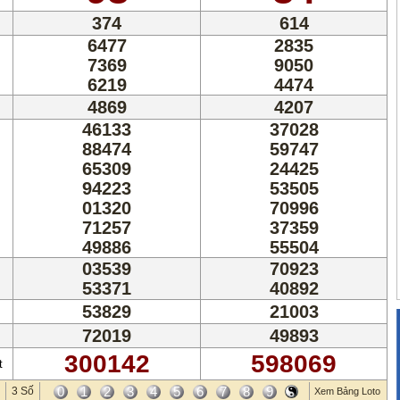
374
614
6477
2835
7369
9050
6219
4474
4869
4207
46133
37028
88474
59747
65309
24425
94223
53505
01320
70996
71257
37359
49886
55504
03539
70923
53371
40892
53829
21003
72019
49893
300142
598069
t
0
1
2
3
4
5
6
7
8
9
3 Số
Xem Bảng Loto