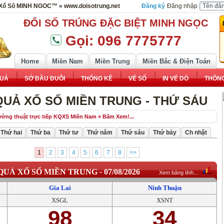
 Xổ Số MINH NGOC™ » www.doisotrung.net
Đăng ký
Đăng nhập
ĐỔI SỐ TRÚNG ĐẶC BIỆT MINH NGỌC
Gọi: 096 7775777
Home
Miền Nam
Miền Trung
Miền Bắc & Điện Toán
QUẢ
SỚ ĐẦU ĐUÔI
THỐNG KÊ
VÉ SỐ
IN VÉ DÒ
THÔNG
QUẢ XỔ SỐ MIỀN TRUNG - THỨ SÁU
ờng thuật trực tiếp KQXS Miền Nam » Bấm Xem!...
Thứ hai
Thứ ba
Thứ tư
Thứ năm
Thứ sáu
Thứ bảy
Ch nhật
1
2
3
4
5
6
7
8
>>
-
QUẢ XỔ SỐ MIỀN TRUNG
07/08/2026
Xem bảng tỉnh...
Gia Lai
Ninh Thuận
XSGL
XSNT
98
34