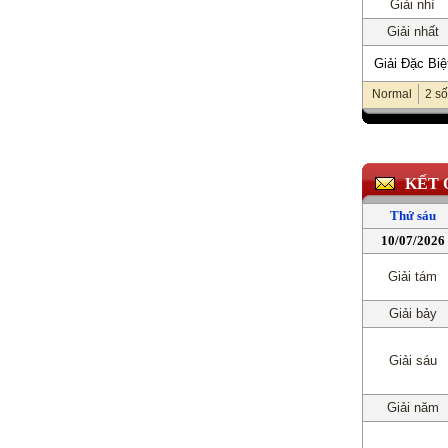
Giải nhì
Giải nhất
Giải Đặc Biệ
Normal
2 số
KẾT 
Thứ sáu
10/07/2026
Giải tám
Giải bảy
Giải sáu
Giải năm