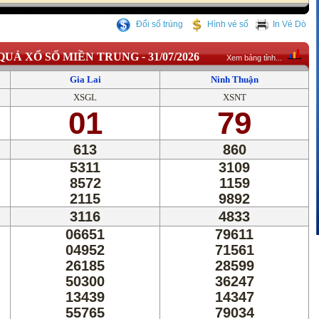
Đổi số trúng
Hình vé số
In Vé Dò
-
QUẢ XỔ SỐ MIỀN TRUNG
31/07/2026
Xem bảng tỉnh...
Gia Lai
Ninh Thuận
XSGL
XSNT
01
79
613
860
5311
3109
8572
1159
2115
9892
3116
4833
06651
79611
04952
71561
26185
28599
50300
36247
13439
14347
55765
79034