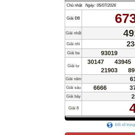
Chủ nhật
Ngày:
05/07/2026
67
Giải ĐB
49
Giải nhất
23
Giải nhì
93019
Giải ba
30147
43945
Giải tư
21903
89
6
Giải năm
6666
3
Giải sáu
2
Giải bảy
Giải 8
Đổi số trúng