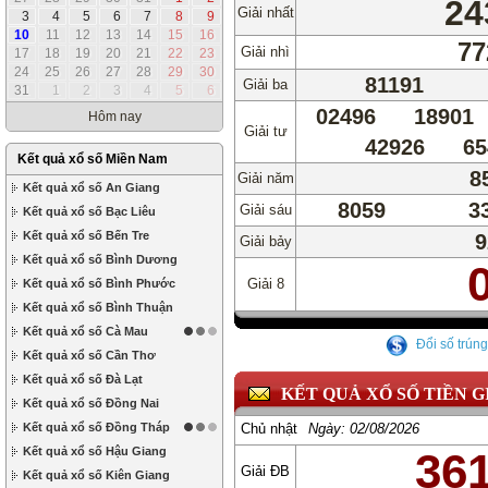
24
Giải nhất
3
4
5
6
7
8
9
10
11
12
13
14
15
16
77
Giải nhì
17
18
19
20
21
22
23
24
25
26
27
28
29
30
81191
Giải ba
31
1
2
3
4
5
6
02496
18901
Hôm nay
Giải tư
42926
65
Kết quả xổ số Miền Nam
8
Giải năm
Kết quả xổ số An Giang
8059
3
Giải sáu
Kết quả xổ số Bạc Liêu
Kết quả xổ số Bến Tre
9
Giải bảy
Kết quả xổ số Bình Dương
Giải 8
Kết quả xổ số Bình Phước
Kết quả xổ số Bình Thuận
Kết quả xổ số Cà Mau
Đổi số trúng
Kết quả xổ số Cần Thơ
Kết quả xổ số Đà Lạt
KẾT QUẢ XỔ SỐ TIỀN 
Kết quả xổ số Đồng Nai
Kết quả xổ số Đồng Tháp
Chủ nhật
Ngày:
02/08/2026
Kết quả xổ số Hậu Giang
36
Giải ĐB
Kết quả xổ số Kiên Giang