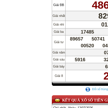
48
Giải ĐB
82
Giải nhất
01
Giải nhì
17485
Giải ba
89657
50741
Giải tư
00520
04
0
Giải năm
5916
3
Giải sáu
6
Giải bảy
Giải 8
Đổi số trúng
KẾT QUẢ XỔ SỐ TIỀN 
Chủ nhật
Ngày:
12/07/2026