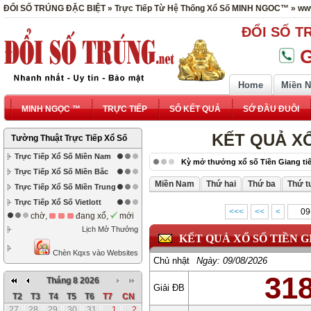
ĐỔI SỐ TRÚNG ĐẶC BIỆT » Trực Tiếp Từ Hệ Thống Xổ Số MINH NGOC™ » www
ĐỔI SỐ T
G
Home
Miền 
MINH NGỌC ™
TRỰC TIẾP
SỔ KẾT QUẢ
SỚ ĐẦU ĐUÔI
KẾT QUẢ XỔ
Tường Thuật Trực Tiếp Xổ Số
Trực Tiếp Xổ Số Miền Nam
Kỳ mở thưởng xổ số Tiền Giang tiếp
Trực Tiếp Xổ Số Miền Bắc
Miền Nam
Thứ hai
Thứ ba
Thứ t
Trực Tiếp Xổ Số Miền Trung
Trực Tiếp Xổ Số Vietlott
<<<
<<
<
chờ,
đang xổ,
mới
Lịch Mở Thưởng
KẾT QUẢ XỔ SỐ TIỀN 
Chèn Kqxs vào Websites
Chủ nhật
Ngày:
09/08/2026
31
Tháng 8 2026
Giải ĐB
T2
T3
T4
T5
T6
T7
CN
27
28
29
30
31
1
2