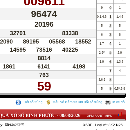
009611
0
9
1
96474
1
0
,
1
,
4
,
6
1
,
4
,
6
20196
2
5
5
32701
83338
3
6
8
2090
89195
05568
18552
4
1
,
7
1
14595
73516
40225
5
2
,
9
2
2
,
9
8814
6
1
,
9
1
,
3
,
8
1861
6141
4198
7
4
763
8
3
,
6
,
9
59
9
5
0
,
5
2
,
6
,
8
Đổi số trúng
Mẫu vé kiểm tra khi đổi số trúng
In vé dò
-
QUẢ XỔ SỐ BÌNH PHƯỚC
08/08/2026
XEM BẢNG MIỀN...
ày:
08/08/2026
XSBP - Loại vé: 8K2-N26