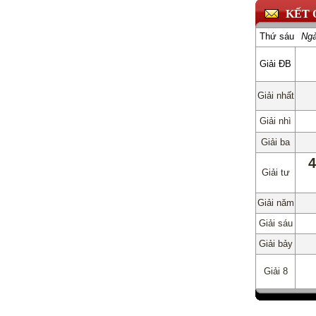
KẾT 
Thứ sáu
Ng
Giải ĐB
Giải nhất
Giải nhì
Giải ba
4
Giải tư
Giải năm
Giải sáu
Giải bảy
Giải 8