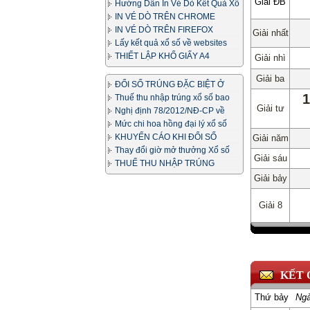
Giải ĐB
in vé dò
Hướng Dẫn In Vé Dò Kết Quả Xổ
Số
IN VÉ DÒ TRÊN CHROME
IN VÉ DÒ TRÊN FIREFOX
Giải nhất
Lấy kết quả xổ số về websites
của bạn
THIẾT LẬP KHỔ GIẤY A4
Giải nhì
Giải ba
ĐỔI SỐ TRÚNG ĐẶC BIỆT Ở
1
ĐÂU & THỦ TỤC NHƯ THẾ NÀO?
Thuế thu nhập trúng xổ số bao
Giải tư
nhiêu phần trăm?
Nghị định 78/2012/NĐ-CP về
kinh doanh xổ số
Mức chi hoa hồng đại lý xổ số
KHUYẾN CÁO KHI ĐỔI SỐ
Giải năm
TRÚNG
Thay đổi giờ mở thưởng Xổ số
Giải sáu
Miền Bắc
THUẾ THU NHẬP TRÚNG
THƯỞNG XỔ SỐ
Giải bảy
Giải 8
KẾT 
Thứ bảy
Ng