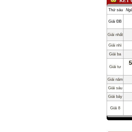
KẾT 
Thứ sáu
Ng
Giải ĐB
Giải nhất
Giải nhì
Giải ba
5
Giải tư
Giải năm
Giải sáu
Giải bảy
Giải 8