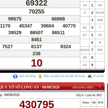
69322
1
1
,
5
0
,
1
70255
2
2
2
,
4
,
7
,
9
99575
66968
3
7
,
8
,
9
1170
45347
39604
40770
4
0
,
2
7
39529
86507
86511
5
5
,
7
1
,
5
8451
6
8
7527
8137
9324
7
0
,
2
,
3
,
4
0
2
,
5
238
8
3
,
6
10
9
2
,
3
Đổi số trúng
Mẫu vé kiểm tra khi đổi số trúng
In vé dò
-
QUẢ XỔ SỐ LONG AN
08/08/2026
XEM BẢNG MIỀN...
ày:
08/08/2026
XSLA - Loại vé: 8K2
430795
Chục
Số
Đ.Vị