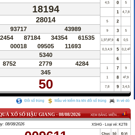
0
4
,
5
5
18194
1
4
,
7
,
8
28014
2
5
93717
43989
3
9
5
2454
87184
34354
61535
4
1
,
5
2
,
8
2
,
9
0
,
5
00018
09505
11693
5
0
,
3
,
4
,
9
0
,
2
,
4
2
5340
6
8752
2779
4284
7
1
9
345
8
1
4
2
,
9
50
9
7
,
8
3
,
4
,
5
Đổi số trúng
Mẫu vé kiểm tra khi đổi số trúng
In vé dò
-
QUẢ XỔ SỐ HẬU GIANG
08/08/2026
XEM BẢNG MIỀN...
ày:
08/08/2026
XSHG - Loại vé: K2T8
Chục
Số
Đ.Vị