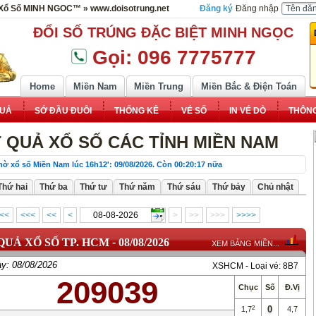
 Xổ Số MINH NGOC™ » www.doisotrung.net
Đăng ký
Đăng nhập
ĐỔI SỐ TRÚNG ĐẶC BIỆT MINH NGỌC
Gọi: 096 7775777
Home
Miền Nam
Miền Trung
Miền Bắc & Điện Toán
QUẢ
SỚ ĐẦU ĐUÔI
THỐNG KÊ
VÉ SỐ
IN VÉ DÒ
THÔNG
 QUẢ XỔ SỐ CÁC TỈNH MIỀN NAM
ờ xổ số Miền Nam lúc 16h12': 09/08/2026. Còn 00:20:17 nữa
Thứ hai
Thứ ba
Thứ tư
Thứ năm
Thứ sáu
Thứ bảy
Chủ nhật
<<
<<<
<<
<
>
>>
>>>
>>>>
-
QUẢ XỔ SỐ TP. HCM
08/08/2026
XEM BẢNG MIỀN...
ày:
08/08/2026
XSHCM - Loại vé: 8B7
209039
Chục
Số
Đ.Vị
0
1
,
7
2
4
,
7