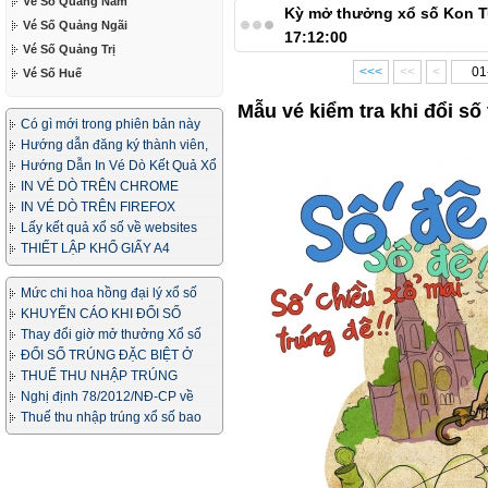
Vé Số Quảng Nam
Kỳ mở thưởng xổ số Kon Tu
Vé Số Quảng Ngãi
17:12:00
Vé Số Quảng Trị
<<<
<<
<
Vé Số Huế
Mẫu vé kiểm tra khi đổi s
Có gì mới trong phiên bản này
Hướng dẫn đăng ký thành viên,
in vé dò
Hướng Dẫn In Vé Dò Kết Quả Xổ
Số
IN VÉ DÒ TRÊN CHROME
IN VÉ DÒ TRÊN FIREFOX
Lấy kết quả xổ số về websites
của bạn
THIẾT LẬP KHỔ GIẤY A4
Mức chi hoa hồng đại lý xổ số
KHUYẾN CÁO KHI ĐỔI SỐ
TRÚNG
Thay đổi giờ mở thưởng Xổ số
Miền Bắc
ĐỔI SỐ TRÚNG ĐẶC BIỆT Ở
ĐÂU & THỦ TỤC NHƯ THẾ NÀO?
THUẾ THU NHẬP TRÚNG
THƯỞNG XỔ SỐ
Nghị định 78/2012/NĐ-CP về
kinh doanh xổ số
Thuế thu nhập trúng xổ số bao
nhiêu phần trăm?