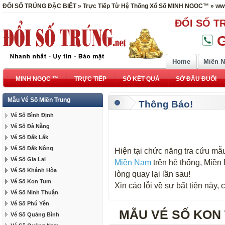
ĐỔI SỐ TRÚNG ĐẶC BIỆT » Trực Tiếp Từ Hệ Thống Xổ Số MINH NGOC™ » www
ĐỔI SỐ T
G
Home
Miền 
MINH NGỌC ™
TRỰC TIẾP
SỔ KẾT QUẢ
SỚ ĐẦU ĐUÔI
Mẫu Vé Số Miền Trung
Thông Báo!
Vé Số Bình Định
Vé Số Đà Nẵng
Vé Số Đắk Lắk
Vé Số Đắk Nông
Hiện tại chức năng tra cứu mẫu
Vé Số Gia Lai
Miền Nam
trên hệ thống, Miền
Vé Số Khánh Hòa
lòng quay lại lần sau!
Vé Số Kon Tum
Xin cáo lỗi về sự bất tiện này
Vé Số Ninh Thuận
Vé Số Phú Yên
MẪU VÉ SỐ KON 
Vé Số Quảng Bình