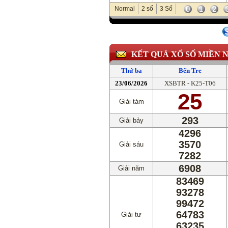
0
1
2
Normal
2 số
3 Số
KẾT QUẢ XỔ SỐ MIỀN 
Thứ ba
Bến Tre
23/06/2026
XSBTR - K25-T06
25
Giải tám
293
Giải bảy
4296
3570
Giải sáu
7282
6908
Giải năm
83469
93278
99472
64783
Giải tư
63235