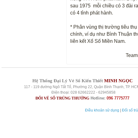
sau 1975 mỗi chiều có 3 đài rad
có 4 tỉnh phát hành.
* Phân vùng thị trường tiêu th
chính, ví dụ như Bình Thuận t
liên kết Xổ Số Miền Nam.
Team
Hệ Thống Đại Lý Vé Số Kiến Thiết
MINH NGỌC
117 - 119 đường Ngô Tất Tố, Phường 22, Quận Bình Thạnh, TP. HC
Điện thoại: 028 62662222 - 62945858
ĐỔI VÉ SỐ TRÚNG THƯỞNG
Hotline:
096 7775777
Điều khoản sử dụng
|
Đổi số tr