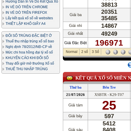
in vé dò
Hướng Dẫn In Vé Dò Kết Quả Xổ
38813
Số
IN VÉ DÒ TRÊN CHROME
20351
IN VÉ DÒ TRÊN FIREFOX
Giải ba
35485
Lấy kết quả xổ số về websites
của bạn
THIẾT LẬP KHỔ GIẤY A4
14867
Giải nhì
49249
Giải nhất
ĐỔI SỐ TRÚNG ĐẶC BIỆT Ở
196971
ĐÂU & THỦ TỤC NHƯ THẾ NÀO?
Thuế thu nhập trúng xổ số bao
Giải Đặc Biệt
nhiêu phần trăm?
Nghị định 78/2012/NĐ-CP về
0
1
2
Normal
2 số
3 Số
kinh doanh xổ số
Mức chi hoa hồng đại lý xổ số
KHUYẾN CÁO KHI ĐỔI SỐ
TRÚNG
Thay đổi giờ mở thưởng Xổ số
Miền Bắc
THUẾ THU NHẬP TRÚNG
THƯỞNG XỔ SỐ
KẾT QUẢ XỔ SỐ MIỀN 
Thứ ba
Bến Tre
21/07/2026
XSBTR - K29-T07
25
Giải tám
597
Giải bảy
5412
8408
Giải sáu