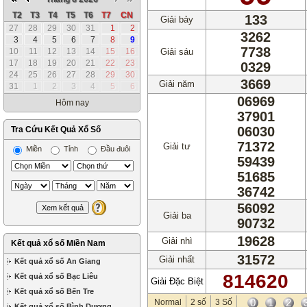
T2
T3
T4
T5
T6
T7
CN
133
Giải bảy
27
28
29
30
31
1
2
3262
3
4
5
6
7
8
9
7738
10
11
12
13
14
15
16
Giải sáu
17
18
19
20
21
22
23
0329
24
25
26
27
28
29
30
3669
Giải năm
31
1
2
3
4
5
6
06969
Hôm nay
37901
06030
Tra Cứu Kết Quả Xổ Số
71372
Giải tư
Miền
Tỉnh
Đầu đuôi
59439
51685
36742
56092
Giải ba
90732
19628
Giải nhì
Kết quả xổ số Miền Nam
31572
Giải nhất
Kết quả xổ số An Giang
814620
Kết quả xổ số Bạc Liêu
Giải Đặc Biệt
Kết quả xổ số Bến Tre
0
1
2
Normal
2 số
3 Số
Kết quả xổ số Bình Dương