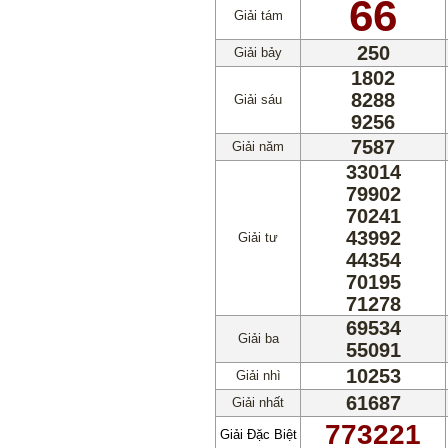
66
Giải tám
250
Giải bảy
1802
8288
Giải sáu
9256
7587
Giải năm
33014
79902
70241
43992
Giải tư
44354
70195
71278
69534
Giải ba
55091
10253
Giải nhì
61687
Giải nhất
773221
Giải Đặc Biệt