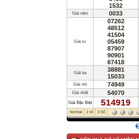
1532
0033
Giải năm
07262
48512
41504
05459
Giải tư
87907
90901
67418
38881
Giải ba
15033
74949
Giải nhì
54070
Giải nhất
514919
Giải Đặc Biệt
0
1
2
Normal
2 số
3 Số