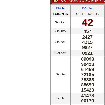
KẾT QUẢ XỔ SỐ MIỀN 
Thứ ba
Bến Tre
14/07/2026
XSBTR - K28-T07
42
Giải tám
457
Giải bảy
2427
4215
Giải sáu
9827
0921
Giải năm
09898
90423
61459
72185
Giải tư
25388
88650
15423
41478
Giải ba
00179