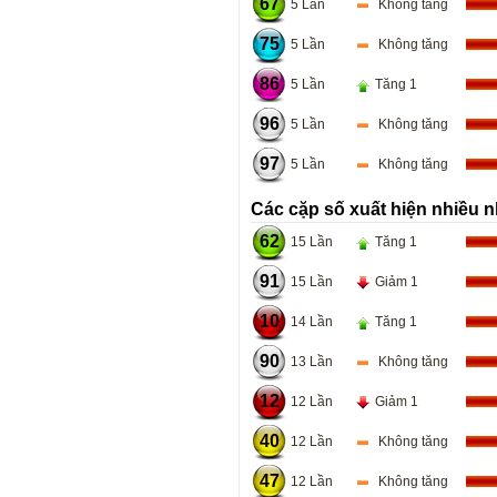
67
5 Lần
Không tăng
75
5 Lần
Không tăng
86
5 Lần
Tăng 1
96
5 Lần
Không tăng
97
5 Lần
Không tăng
Các cặp số xuất hiện nhiều n
62
15 Lần
Tăng 1
91
15 Lần
Giảm 1
10
14 Lần
Tăng 1
90
13 Lần
Không tăng
12
12 Lần
Giảm 1
40
12 Lần
Không tăng
47
12 Lần
Không tăng