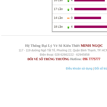
16 Lần
4
17 Lần
5
14 Lần
0
18 Lần
4
Hệ Thống Đại Lý Vé Số Kiến Thiết
MINH NGỌC
117 - 119 đường Ngô Tất Tố, Phường 22, Quận Bình Thạnh, TP. HC
Điện thoại: 028 62662222 - 62945858
ĐỔI VÉ SỐ TRÚNG THƯỞNG
Hotline:
096 7775777
Điều khoản sử dụng
|
Đổi số tr