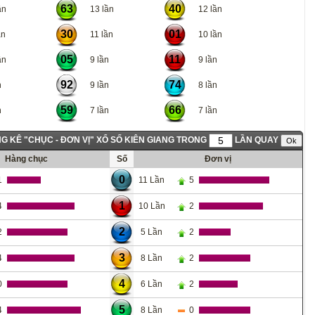
63
40
ần
13 lần
12 lần
30
01
n
11 lần
10 lần
05
11
ần
9 lần
9 lần
92
74
n
9 lần
8 lần
59
66
n
7 lần
7 lần
 KÊ "CHỤC - ĐƠN VỊ" XỔ SỐ KIÊN GIANG TRONG
LẦN QUAY
Hàng chục
Số
Đơn vị
0
1
11 Lần
5
1
4
10 Lần
2
2
2
5 Lần
2
3
4
8 Lần
2
4
0
6 Lần
2
5
4
8 Lần
0