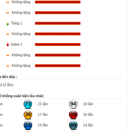
Không tăng
Không tăng
Tăng 1
Không tăng
Giảm 1
Không tăng
Không tăng
liên tiếp :
) (2 lần)
 không xuất hiện lâu nhất:
73
94
ần
21 lần
19 lần
39
18
ần
17 lần
16 lần
22
00
ần
15 lần
14 lần