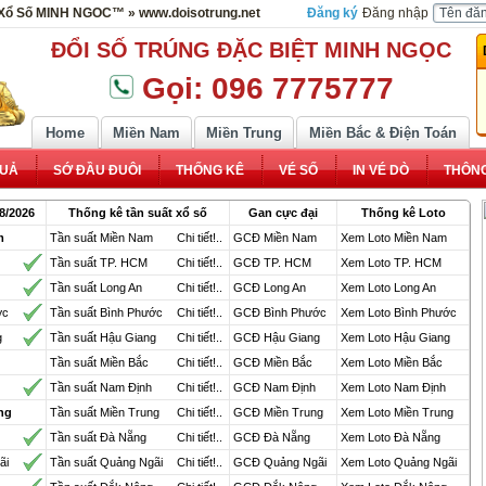
 Xổ Số MINH NGOC™ » www.doisotrung.net
Đăng ký
Đăng nhập
ĐỔI SỐ TRÚNG ĐẶC BIỆT MINH NGỌC
Gọi: 096 7775777
Home
Miền Nam
Miền Trung
Miền Bắc & Điện Toán
QUẢ
SỚ ĐẦU ĐUÔI
THỐNG KÊ
VÉ SỐ
IN VÉ DÒ
THÔNG
8/2026
Thống kê tần suất xổ số
Gan cực đại
Thống kê Loto
m
Tần suất Miền Nam
Chi tiết!..
GCĐ Miền Nam
Xem Loto Miền Nam
Tần suất TP. HCM
Chi tiết!..
GCĐ TP. HCM
Xem Loto TP. HCM
Tần suất Long An
Chi tiết!..
GCĐ Long An
Xem Loto Long An
ớc
Tần suất Bình Phước
Chi tiết!..
GCĐ Bình Phước
Xem Loto Bình Phước
g
Tần suất Hậu Giang
Chi tiết!..
GCĐ Hậu Giang
Xem Loto Hậu Giang
Tần suất Miền Bắc
Chi tiết!..
GCĐ Miền Bắc
Xem Loto Miền Bắc
Tần suất Nam Định
Chi tiết!..
GCĐ Nam Định
Xem Loto Nam Định
ng
Tần suất Miền Trung
Chi tiết!..
GCĐ Miền Trung
Xem Loto Miền Trung
Tần suất Đà Nẵng
Chi tiết!..
GCĐ Đà Nẵng
Xem Loto Đà Nẵng
ãi
Tần suất Quảng Ngãi
Chi tiết!..
GCĐ Quảng Ngãi
Xem Loto Quảng Ngãi