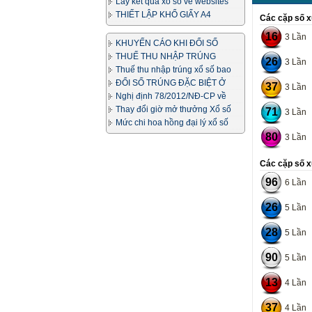
Lấy kết quả xổ số về websites
của bạn
THIẾT LẬP KHỔ GIẤY A4
Các cặp số xu
16
3 Lần
KHUYẾN CÁO KHI ĐỔI SỐ
TRÚNG
THUẾ THU NHẬP TRÚNG
26
3 Lần
THƯỞNG XỔ SỐ
Thuế thu nhập trúng xổ số bao
nhiêu phần trăm?
ĐỔI SỐ TRÚNG ĐẶC BIỆT Ở
37
3 Lần
ĐÂU & THỦ TỤC NHƯ THẾ NÀO?
Nghị định 78/2012/NĐ-CP về
kinh doanh xổ số
Thay đổi giờ mở thưởng Xổ số
71
3 Lần
Miền Bắc
Mức chi hoa hồng đại lý xổ số
80
3 Lần
Các cặp số xu
96
6 Lần
26
5 Lần
28
5 Lần
90
5 Lần
13
4 Lần
37
4 Lần