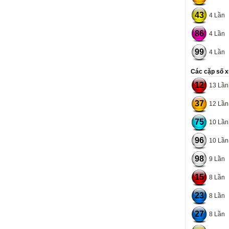
43
4 Lần
86
4 Lần
99
4 Lần
Các cặp số xu
12
13 Lần
37
12 Lần
75
10 Lần
96
10 Lần
98
9 Lần
15
8 Lần
23
8 Lần
27
8 Lần