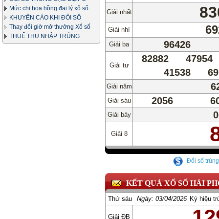
83
ĐÂU & THỦ TỤC NHƯ THẾ NÀO?
Mức chi hoa hồng đại lý xổ số
Giải nhất
KHUYẾN CÁO KHI ĐỔI SỐ
TRÚNG
69
Thay đổi giờ mở thưởng Xổ số
Giải nhì
Miền Bắc
THUẾ THU NHẬP TRÚNG
96426
Giải ba
THƯỞNG XỔ SỐ
82882
47954
Giải tư
41538
69
6
Giải năm
2056
6
Giải sáu
0
Giải bảy
Giải 8
Đổi số trúng
KẾT QUẢ XỔ SỐ HẢI P
Thứ sáu
Ngày:
03/04/2026
Ký hiệu tr
12
Giải ĐB