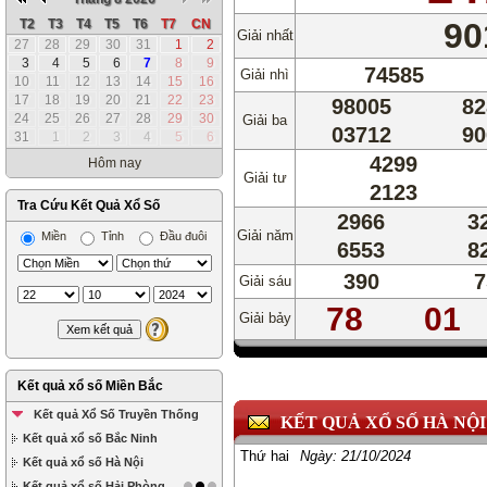
T2
T3
T4
T5
T6
T7
CN
90
Giải nhất
27
28
29
30
31
1
2
3
4
5
6
7
8
9
74585
Giải nhì
10
11
12
13
14
15
16
17
18
19
20
21
22
23
98005
82
24
25
26
27
28
29
30
Giải ba
03712
90
31
1
2
3
4
5
6
4299
Hôm nay
Giải tư
2123
Tra Cứu Kết Quả Xổ Số
2966
3
Giải năm
Miền
Tỉnh
Đầu đuôi
6553
8
390
7
Giải sáu
78
01
Giải bảy
Kết quả xổ số Miền Bắc
Kết quả Xổ Số Truyền Thống
KẾT QUẢ XỔ SỐ HÀ NỘI
Kết quả xổ số Bắc Ninh
Thứ hai
Ngày:
21/10/2024
Kết quả xổ số Hà Nội
Kết quả xổ số Hải Phòng