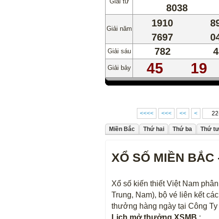
Giải tư
8038
1910
8
Giải năm
7697
0
782
4
Giải sáu
45
19
Giải bảy
<<<<
<<<
<<
<
Miền Bắc
Thứ hai
Thứ ba
Thứ t
XỔ SỐ MIỀN BẮC 
Xổ số kiến thiết Việt Nam phân 
Trung, Nam), bộ vé liên kết cá
thưởng hàng ngày tại Công Ty
Lịch mở thưởng XSMB
: