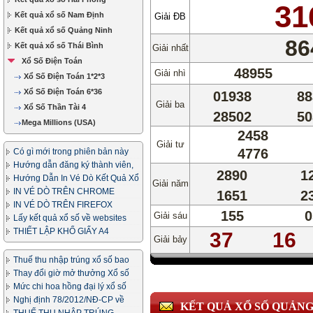
31
Kết quả xổ số Nam Định
Giải ĐB
Kết quả xổ số Quảng Ninh
86
Kết quả xổ số Thái Bình
Giải nhất
Xổ Số Điện Toán
48955
Giải nhì
Xổ Số Điện Toán 1*2*3
Xổ Số Điện Toán 6*36
01938
88
Giải ba
Xổ Số Thần Tài 4
28502
50
Mega Millions (USA)
2458
Giải tư
4776
Có gì mới trong phiên bản này
Hướng dẫn đăng ký thành viên,
2890
1
in vé dò
Hướng Dẫn In Vé Dò Kết Quả Xổ
Giải năm
Số
IN VÉ DÒ TRÊN CHROME
1651
2
IN VÉ DÒ TRÊN FIREFOX
155
0
Giải sáu
Lấy kết quả xổ số về websites
của bạn
THIẾT LẬP KHỔ GIẤY A4
37
16
Giải bảy
Thuế thu nhập trúng xổ số bao
nhiêu phần trăm?
Thay đổi giờ mở thưởng Xổ số
Miền Bắc
Mức chi hoa hồng đại lý xổ số
Nghị định 78/2012/NĐ-CP về
KẾT QUẢ XỔ SỐ QUẢNG
kinh doanh xổ số