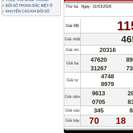
THUẾ THU NHẬP TRÚNG
THƯỞNG XỔ SỐ
ĐỔI SỐ TRÚNG ĐẶC BIỆT Ở
Thứ ba
Ngày:
31/03/2026
ĐÂU & THỦ TỤC NHƯ THẾ NÀO?
KHUYẾN CÁO KHI ĐỔI SỐ
TRÚNG
11
Giải ĐB
46
Giải nhất
20316
Giải nhì
47620
89
Giải ba
31267
73
4748
Giải tư
8979
9613
2
Giải năm
0705
8
345
8
Giải sáu
70
18
Giải bảy