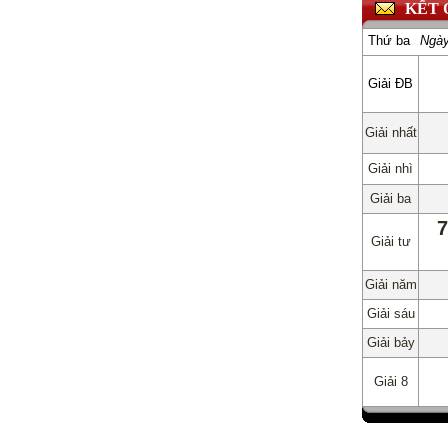
KẾT 
Thứ ba
Ngà
Giải ĐB
Giải nhất
Giải nhì
Giải ba
7
Giải tư
Giải năm
Giải sáu
Giải bảy
Giải 8