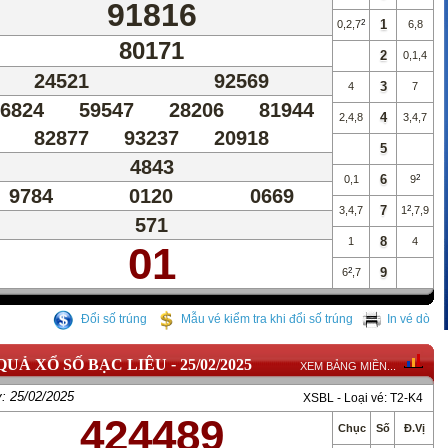
91816
1
0
,
2
,
7
2
6
,
8
80171
2
0
,
1
,
4
24521
92569
3
4
7
6824
59547
28206
81944
4
2
,
4
,
8
3
,
4
,
7
82877
93237
20918
5
4843
6
0
,
1
9
2
9784
0120
0669
7
3
,
4
,
7
1
2
,
7
,
9
571
8
1
4
01
9
6
2
,
7
Đổi số trúng
Mẫu vé kiểm tra khi đổi số trúng
In vé dò
-
QUẢ XỔ SỐ BẠC LIÊU
25/02/2025
XEM BẢNG MIỀN...
y:
25/02/2025
XSBL - Loại vé: T2-K4
424489
Chục
Số
Đ.Vị