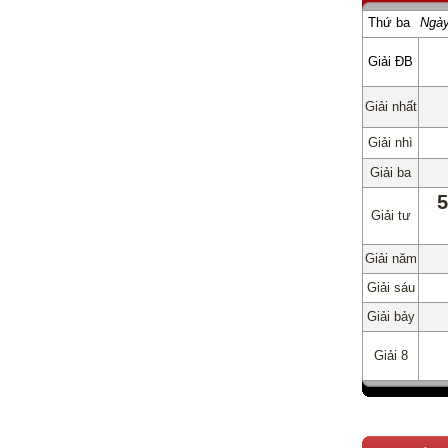
Thứ ba
Ngà
Giải ĐB
Giải nhất
Giải nhì
Giải ba
5
Giải tư
Giải năm
Giải sáu
Giải bảy
Giải 8