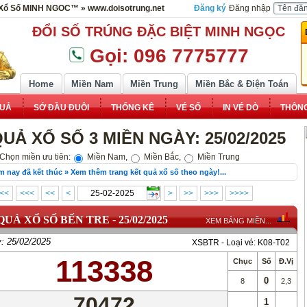
 Xổ Số MINH NGOC™ » www.doisotrung.net
Đăng ký
Đăng nhập
ĐỔI SỐ TRÚNG ĐẶC BIỆT MINH NGỌC
Gọi: 096 7775777
Home
Miền Nam
Miền Trung
Miền Bắc & Điện Toán
QUẢ
SỚ ĐẦU ĐUÔI
THỐNG KÊ
VÉ SỐ
IN VÉ DÒ
THÔNG
UẢ XỔ SỐ 3 MIỀN NGÀY: 25/02/2025
Chọn miền ưu tiên:
Miền Nam,
Miền Bắc,
Miền Trung
 nay đã kết thúc » Xem thêm trang kết quả xổ số theo ngày!...
<<
<<<
<<
<
>
>>
>>>
>>>>
-
QUẢ XỔ SỐ BẾN TRE
25/02/2025
XEM BẢNG MIỀN...
y:
25/02/2025
XSBTR - Loại vé: K08-T02
113338
Chục
Số
Đ.Vị
0
8
2
,
3
70472
1