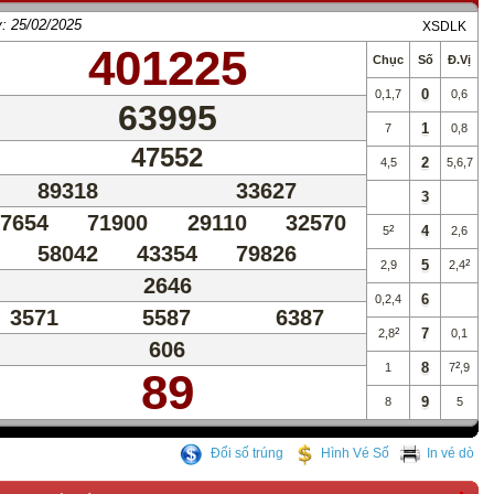
y:
25/02/2025
XSDLK
401225
Chục
Số
Đ.Vị
0
0
,
1
,
7
0
,
6
63995
1
7
0
,
8
47552
2
4
,
5
5
,
6
,
7
89318
33627
3
7654
71900
29110
32570
4
5
2
2
,
6
58042
43354
79826
5
2
,
9
2
,
4
2
2646
6
0
,
2
,
4
3571
5587
6387
7
2
,
8
2
0
,
1
606
8
1
7
2
,
9
89
9
8
5
Đổi số trúng
Hình Vé Số
In vé dò