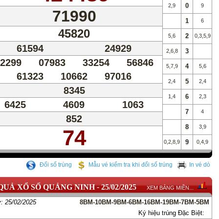
0
2
,
9
9
71990
1
6
45820
2
5
,
6
0
,
3
,
5
,
9
61594
24929
3
2
,
6
,
8
2299
07983
33254
56846
4
5
,
7
,
9
5
,
6
61323
10662
97016
5
2
,
4
2
,
4
8345
6
1
,
4
2
,
3
6425
4609
1063
7
4
852
8
3
,
9
74
9
0
,
2
,
8
,
9
0
,
4
,
9
Đổi số trúng
Mẫu vé kiểm tra khi đổi số trúng
In vé dò
-
QUẢ XỔ SỐ QUẢNG NINH
25/02/2025
XEM BẢNG MIỀN...
y:
25/02/2025
8BM-10BM-9BM-6BM-16BM-19BM-7BM-5BM
Ký hiệu trúng Đặc Biệt: