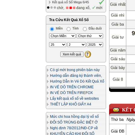
Kết quả xổ Số Mega 6/45
Giải nhất
chờ,
đang xổ,
mới
Giải nhì
Tra Cứu Kết Quả Xổ Số
Giải ba
Miền
Tỉnh
Đầu đuôi
9
Giải tư
Giải năm
Giải sáu
Giải bảy
Có gì mới trong phiên bản này
Hướng dẫn đăng ký thành viên,
Giải 8
in vé dò
Hướng Dẫn In Vé Dò Kết Quả Xổ
Số
IN VÉ DÒ TRÊN CHROME
IN VÉ DÒ TRÊN FIREFOX
Lấy kết quả xổ số về websites
của bạn
THIẾT LẬP KHỔ GIẤY A4
KẾT 
Mức chi hoa hồng đại lý xổ số
Thứ ba
Ngà
ĐỔI SỐ TRÚNG ĐẶC BIỆT Ở
ĐÂU & THỦ TỤC NHƯ THẾ NÀO?
Nghị định 78/2012/NĐ-CP về
Giải ĐB
kinh doanh xổ số
KHUYẾN CÁO KHI ĐỔI SỐ