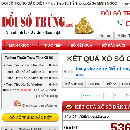
ĐỔI SỐ TRÚNG ĐẶC BIỆT » Trực Tiếp Từ Hệ Thống Xổ Số MINH NGOC™ » www
ĐỔI SỐ T
G
Home
Miền 
MINH NGỌC ™
TRỰC TIẾP
SỔ KẾT QUẢ
SỚ ĐẦU ĐUÔI
KẾT QUẢ XỔ SỐ 
Tường Thuật Trực Tiếp Xổ Số
Trực Tiếp Xổ Số Miền Nam
Đang chờ xổ số Miền Trung 
Trực Tiếp Xổ Số Miền Bắc
nữa
Trực Tiếp Xổ Số Miền Trung
Miền Trung
Thứ hai
Thứ ba
Thứ 
Trực Tiếp Xổ Số Vietlott
chờ,
đang xổ,
mới
<<<<
<<<
<<
<
Lịch Mở Thưởng
Chèn Kqxs vào Websites
KẾT QUẢ XỔ SỐ ĐẮK L
Thứ ba
Ngày:
04/11/2025
ĐỔI SỐ TRÚNG ĐẶC BIỆT
53
Giải ĐB
Tháng 8 2026