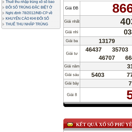
Miền Bắc
Thuế thu nhập trúng xổ số bao
86
nhiêu phần trăm?
ĐỔI SỐ TRÚNG ĐẶC BIỆT Ở
Giải ĐB
ĐÂU & THỦ TỤC NHƯ THẾ NÀO?
Nghị định 78/2012/NĐ-CP về
kinh doanh xổ số
40
KHUYẾN CÁO KHI ĐỔI SỐ
Giải nhất
TRÚNG
THUẾ THU NHẬP TRÚNG
THƯỞNG XỔ SỐ
03
Giải nhì
13179
Giải ba
46437
35703
Giải tư
46707
66
3
Giải năm
5403
7
Giải sáu
7
Giải bảy
Giải 8
KẾT QUẢ XỔ SỐ PHÚ Y