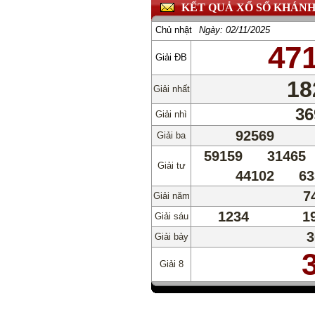
KẾT QUẢ XỔ SỐ KHÁN
Chủ nhật
Ngày:
02/11/2025
47
Giải ĐB
18
Giải nhất
36
Giải nhì
92569
Giải ba
59159
31465
Giải tư
44102
63
7
Giải năm
1234
1
Giải sáu
3
Giải bảy
Giải 8