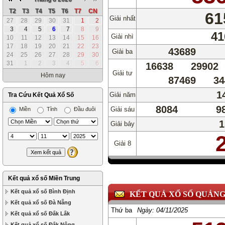
T2
T3
T4
T5
T6
T7
CN
61
Giải nhất
27
28
29
30
31
1
2
3
4
5
6
7
8
9
41
Giải nhì
10
11
12
13
14
15
16
17
18
19
20
21
22
23
43689
Giải ba
24
25
26
27
28
29
30
31
1
2
3
4
5
6
16638
29902
Giải tư
Hôm nay
87469
34
1
Giải năm
Tra Cứu Kết Quả Xổ Số
8084
9
Giải sáu
Miền
Tỉnh
Đầu đuôi
1
Giải bảy
Giải 8
Kết quả xổ số Miền Trung
Kết quả xổ số Bình Định
KẾT QUẢ XỔ SỐ QUẢN
Kết quả xổ số Đà Nẵng
Thứ ba
Ngày:
04/11/2025
Kết quả xổ số Đắk Lắk
Kết quả xổ số Đắk Nông