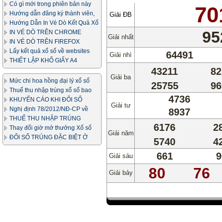
Có gì mới trong phiên bản này
70
Hướng dẫn đăng ký thành viên,
Giải ĐB
in vé dò
Hướng Dẫn In Vé Dò Kết Quả Xổ
Số
95
IN VÉ DÒ TRÊN CHROME
Giải nhất
IN VÉ DÒ TRÊN FIREFOX
Lấy kết quả xổ số về websites
64491
Giải nhì
của bạn
THIẾT LẬP KHỔ GIẤY A4
43211
82
Giải ba
Mức chi hoa hồng đại lý xổ số
25755
96
Thuế thu nhập trúng xổ số bao
4736
nhiêu phần trăm?
KHUYẾN CÁO KHI ĐỔI SỐ
Giải tư
TRÚNG
Nghị định 78/2012/NĐ-CP về
8937
kinh doanh xổ số
THUẾ THU NHẬP TRÚNG
6176
2
THƯỞNG XỔ SỐ
Thay đổi giờ mở thưởng Xổ số
Giải năm
Miền Bắc
ĐỔI SỐ TRÚNG ĐẶC BIỆT Ở
5740
4
ĐÂU & THỦ TỤC NHƯ THẾ NÀO?
661
9
Giải sáu
80
76
Giải bảy