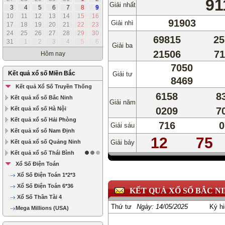
91
Giải nhất
3
4
5
6
7
8
9
10
11
12
13
14
15
16
91903
Giải nhì
17
18
19
20
21
22
23
24
25
26
27
28
29
30
69815
25
31
1
2
3
4
5
6
Giải ba
21506
71
Hôm nay
7050
Kết quả xổ số Miền Bắc
Giải tư
8469
Kết quả Xổ Số Truyền Thống
6158
8
Kết quả xổ số Bắc Ninh
Giải năm
Kết quả xổ số Hà Nội
0209
7
Kết quả xổ số Hải Phòng
716
0
Giải sáu
Kết quả xổ số Nam Định
12
75
Kết quả xổ số Quảng Ninh
Giải bảy
Kết quả xổ số Thái Bình
Xổ Số Điện Toán
Xổ Số Điện Toán 1*2*3
Xổ Số Điện Toán 6*36
KẾT QUẢ XỔ SỐ BẮC N
Xổ Số Thần Tài 4
Thứ tư
Ngày:
14/05/2025
Ký hi
Mega Millions (USA)