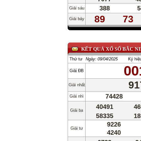
388
5
Giải sáu
89
73
Giải bảy
KẾT QUẢ XỔ SỐ BẮC N
Thứ tư
Ngày:
09/04/2025
Ký hiệ
00
Giải ĐB
91
Giải nhất
74428
Giải nhì
40491
46
Giải ba
58335
18
9226
Giải tư
4240