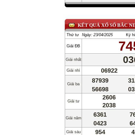
KẾT QUẢ XỔ SỐ BẮC N
Thứ tư
Ngày:
23/04/2025
Ký hi
74
Giải ĐB
03
Giải nhất
06922
Giải nhì
87939
31
Giải ba
56698
03
2606
Giải tư
2038
6361
7
Giải năm
0423
6
954
4
Giải sáu