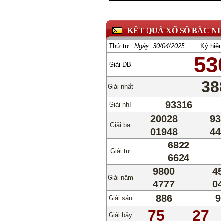
KẾT QUẢ XỔ SỐ BẮC N
Thứ tư
Ngày:
30/04/2025
Ký hiệu
53
Giải ĐB
38
Giải nhất
93316
Giải nhì
20028
93
Giải ba
01948
44
6822
Giải tư
6624
9800
4
Giải năm
4777
0
886
9
Giải sáu
75
27
Giải bảy