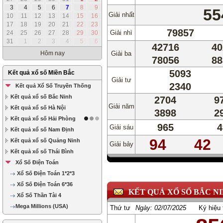
3
4
5
6
7
8
9
55
Giải nhất
10
11
12
13
14
15
16
17
18
19
20
21
22
23
79857
Giải nhì
24
25
26
27
28
29
30
31
1
2
3
4
5
6
42716
40
Hôm nay
Giải ba
78056
88
5093
Kết quả xổ số Miền Bắc
Giải tư
2340
Kết quả Xổ Số Truyền Thống
Kết quả xổ số Bắc Ninh
2704
9
Giải năm
Kết quả xổ số Hà Nội
3898
2
Kết quả xổ số Hải Phòng
965
4
Giải sáu
Kết quả xổ số Nam Định
94
42
Kết quả xổ số Quảng Ninh
Giải bảy
Kết quả xổ số Thái Bình
Xổ Số Điện Toán
Xổ Số Điện Toán 1*2*3
Xổ Số Điện Toán 6*36
KẾT QUẢ XỔ SỐ BẮC N
Xổ Số Thần Tài 4
Mega Millions (USA)
Thứ tư
Ngày:
02/07/2025
Ký hiệu 