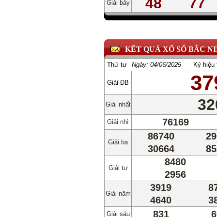
48
77
Giải bảy
KẾT QUẢ XỔ SỐ BẮC N
Thứ tư
Ngày:
04/06/2025
Ký hiệu 
37
Giải ĐB
32
Giải nhất
76169
Giải nhì
86740
29
Giải ba
30664
85
8480
Giải tư
2956
3919
8
Giải năm
4640
3
831
6
Giải sáu