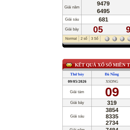
9479
Giải năm
6495
681
Giải sáu
05
Giải bảy
0
1
2
Normal
2 số
3 Số
KẾT QUẢ XỔ SỐ MIỀN 
Thứ bảy
Đà Nẵng
09/05/2026
XSDNG
09
Giải tám
319
Giải bảy
3854
8335
Giải sáu
2734
Giải năm