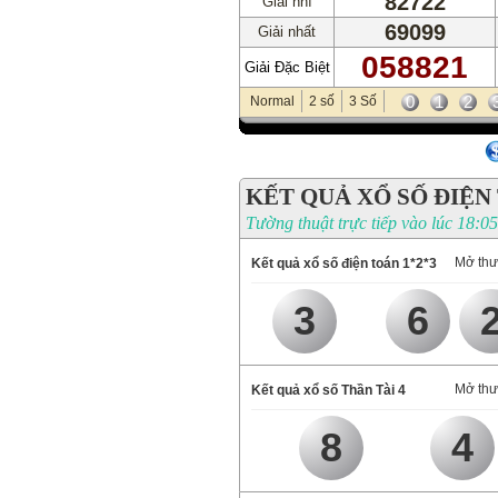
82722
Giải nhì
69099
Giải nhất
058821
Giải Đặc Biệt
0
1
2
Normal
2 số
3 Số
KẾT QUẢ XỔ SỐ ĐIỆN
Tường thuật trực tiếp vào lúc 18:0
Mở thư
Kết quả xổ số điện toán 1*2*3
3
6
Mở thư
Kết quả xổ số Thần Tài 4
8
4