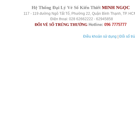
Hệ Thống Đại Lý Vé Số Kiến Thiết
MINH NGỌC
117 - 119 đường Ngô Tất Tố, Phường 22, Quận Bình Thạnh, TP. HC
Điện thoại: 028 62662222 - 62945858
ĐỔI VÉ SỐ TRÚNG THƯỞNG
Hotline:
096 7775777
Điều khoản sử dụng
|
Đổi số tr