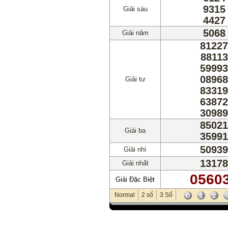
9315
Giải sáu
4427
5068
Giải năm
81227
88113
59993
08968
Giải tư
83319
63872
30989
85021
Giải ba
35991
50939
Giải nhì
13178
Giải nhất
0560
Giải Đặc Biệt
0
1
2
Normal
2 số
3 Số