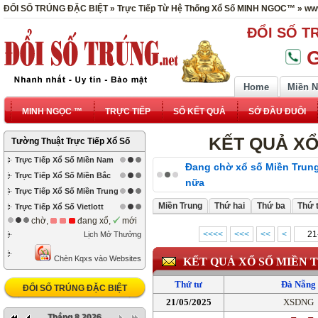
ĐỔI SỐ TRÚNG ĐẶC BIỆT » Trực Tiếp Từ Hệ Thống Xổ Số MINH NGOC™ » www
ĐỔI SỐ T
G
Home
Miền 
MINH NGỌC ™
TRỰC TIẾP
SỔ KẾT QUẢ
SỚ ĐẦU ĐUÔI
KẾT QUẢ XỔ
Tường Thuật Trực Tiếp Xổ Số
Trực Tiếp Xổ Số Miền Nam
Đang chờ xổ số Miền Trung 
Trực Tiếp Xổ Số Miền Bắc
nữa
Trực Tiếp Xổ Số Miền Trung
Miền Trung
Thứ hai
Thứ ba
Thứ 
Trực Tiếp Xổ Số Vietlott
chờ,
đang xổ,
mới
<<<<
<<<
<<
<
Lịch Mở Thưởng
Chèn Kqxs vào Websites
KẾT QUẢ XỔ SỐ MIỀN 
Thứ tư
Đà Nẵng
ĐỔI SỐ TRÚNG ĐẶC BIỆT
21/05/2025
XSDNG
Tháng 8 2026