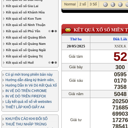
0
1
2
Normal
2 số
3 Số
Kết quả xổ số Gia Lai
Kết quả xổ số Khánh Hòa
Kết quả xổ số Kon Tum
Kết quả xổ số Ninh Thuận
KẾT QUẢ XỔ SỐ MIỀN 
Kết quả xổ số Phú Yên
Kết quả xổ số Quảng Bình
Thứ ba
Đắk Lắk
Kết quả xổ số Quảng Nam
20/05/2025
XSDLK
Kết quả xổ số Quảng Ngãi
52
Giải tám
Kết quả xổ số Quảng Trị
Kết quả xổ số Huế
300
Giải bảy
0595
Có gì mới trong phiên bản này
0170
Hướng dẫn đăng ký thành viên,
Giải sáu
in vé dò
Hướng Dẫn In Vé Dò Kết Quả Xổ
7358
Số
IN VÉ DÒ TRÊN CHROME
5048
Giải năm
IN VÉ DÒ TRÊN FIREFOX
20250
Lấy kết quả xổ số về websites
71685
của bạn
THIẾT LẬP KHỔ GIẤY A4
69903
KHUYẾN CÁO KHI ĐỔI SỐ
17276
Giải tư
TRÚNG
THUẾ THU NHẬP TRÚNG
78541