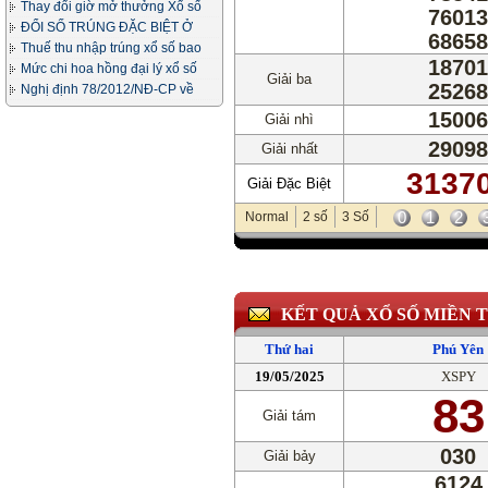
THƯỞNG XỔ SỐ
Thay đổi giờ mở thưởng Xổ số
76013
Miền Bắc
ĐỔI SỐ TRÚNG ĐẶC BIỆT Ở
68658
ĐÂU & THỦ TỤC NHƯ THẾ NÀO?
Thuế thu nhập trúng xổ số bao
18701
nhiêu phần trăm?
Mức chi hoa hồng đại lý xổ số
Giải ba
25268
Nghị định 78/2012/NĐ-CP về
kinh doanh xổ số
15006
Giải nhì
29098
Giải nhất
3137
Giải Đặc Biệt
0
1
2
Normal
2 số
3 Số
KẾT QUẢ XỔ SỐ MIỀN 
Thứ hai
Phú Yên
19/05/2025
XSPY
83
Giải tám
030
Giải bảy
6124