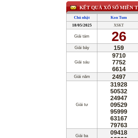
KẾT QUẢ XỔ SỐ MIỀN 
Chủ nhật
Kon Tum
18/05/2025
XSKT
26
Giải tám
159
Giải bảy
9710
7752
Giải sáu
6614
2497
Giải năm
31928
50532
24947
09529
Giải tư
95999
63167
79763
09418
Giải ba