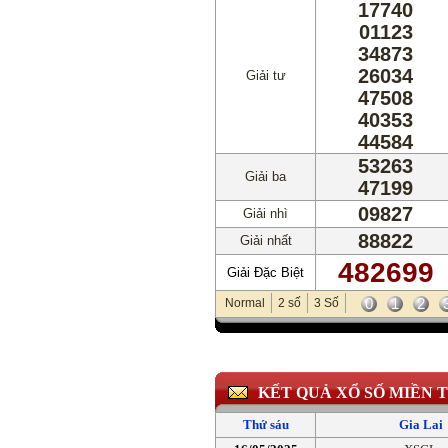
17740
01123
34873
26034
Giải tư
47508
40353
44584
53263
Giải ba
47199
09827
Giải nhì
88822
Giải nhất
482699
Giải Đặc Biệt
0
1
2
Normal
2 số
3 Số
KẾT QUẢ XỔ SỐ MIỀN 
Thứ sáu
Gia Lai