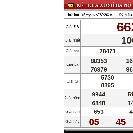
KẾT QUẢ XỔ SỐ HÀ NỘI
Thứ hai
Ngày:
07/07/2025
Ký hiệu 
66
Giải ĐB
10
Giải nhất
78471
Giải nhì
88353
16
Giải ba
76379
96
5730
Giải tư
8895
9944
5
Giải năm
6848
1
653
4
Giải sáu
05
45
Giải bảy