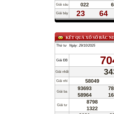
022
6
Giải sáu
23
64
Giải bảy
KẾT QUẢ XỔ SỐ BẮC N
Thứ tư
Ngày:
29/10/2025
70
Giải ĐB
34
Giải nhất
58049
Giải nhì
93693
78
Giải ba
58964
16
8798
Giải tư
1322