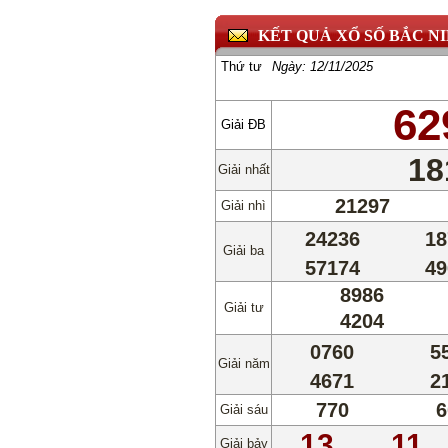
KẾT QUẢ XỔ SỐ BẮC N
Thứ tư
Ngày:
12/11/2025
62
Giải ĐB
18
Giải nhất
21297
Giải nhì
24236
18
Giải ba
57174
49
8986
Giải tư
4204
0760
5
Giải năm
4671
2
770
6
Giải sáu
13
11
Giải bảy