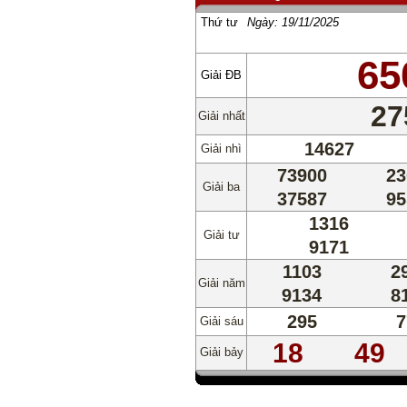
Thứ tư
Ngày:
19/11/2025
65
Giải ĐB
27
Giải nhất
14627
Giải nhì
73900
23
Giải ba
37587
95
1316
Giải tư
9171
1103
2
Giải năm
9134
8
295
7
Giải sáu
18
49
Giải bảy