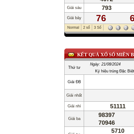
793
Giải sáu
76
Giải bảy
0
1
2
Normal
2 số
3 Số
KẾT QUẢ XỔ SỐ MIỀN 
Ngày:
21/08/2024
Thứ tư
Ký hiệu trúng Đặc Biệt
Giải ĐB
Giải nhất
51111
Giải nhì
98397
Giải ba
70946
5710