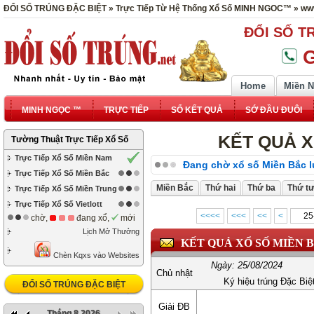
ĐỔI SỐ TRÚNG ĐẶC BIỆT » Trực Tiếp Từ Hệ Thống Xổ Số MINH NGOC™ » www
ĐỔI SỐ T
G
Home
Miền 
MINH NGỌC ™
TRỰC TIẾP
SỔ KẾT QUẢ
SỚ ĐẦU ĐUÔI
KẾT QUẢ X
Tường Thuật Trực Tiếp Xổ Số
Trực Tiếp Xổ Số Miền Nam
Đang chờ xổ số Miền Bắc lú
Trực Tiếp Xổ Số Miền Bắc
Miền Bắc
Thứ hai
Thứ ba
Thứ t
Trực Tiếp Xổ Số Miền Trung
Trực Tiếp Xổ Số Vietlott
<<<<
<<<
<<
<
chờ,
đang xổ,
mới
Lịch Mở Thưởng
KẾT QUẢ XỔ SỐ MIỀN 
Chèn Kqxs vào Websites
Ngày:
25/08/2024
Chủ nhật
Ký hiệu trúng Đặc Biệ
ĐỔI SỐ TRÚNG ĐẶC BIỆT
Giải ĐB
Tháng 8 2026