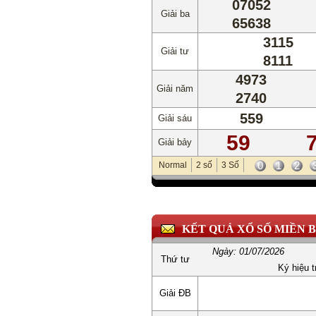
07052
Giải ba
65638
3115
Giải tư
8111
4973
Giải năm
2740
559
Giải sáu
59
Giải bảy
0
1
2
Normal
2 số
3 Số
KẾT QUẢ XỔ SỐ MIỀN 
Ngày:
01/07/2026
Thứ tư
Ký hiệu t
Giải ĐB