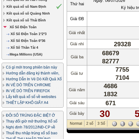
Ngày:
06/07/2026
Thứ hai
Kết quả xổ số Nam Định
Ký hiệu t
Kết quả xổ số Quảng Ninh
Giải ĐB
Kết quả xổ số Thái Bình
Xổ Số Điện Toán
Giải nhất
Xổ Số Điện Toán 1*2*3
Xổ Số Điện Toán 6*36
29328
Giải nhì
Xổ Số Thần Tài 4
68679
Mega Millions (USA)
Giải ba
82777
Có gì mới trong phiên bản này
7755
Hướng dẫn đăng ký thành viên,
Giải tư
7104
in vé dò
Hướng Dẫn In Vé Dò Kết Quả Xổ
Số
4686
IN VÉ DÒ TRÊN CHROME
Giải năm
IN VÉ DÒ TRÊN FIREFOX
1832
Lấy kết quả xổ số về websites
671
của bạn
THIẾT LẬP KHỔ GIẤY A4
Giải sáu
30
Giải bảy
ĐỔI SỐ TRÚNG ĐẶC BIỆT Ở
ĐÂU & THỦ TỤC NHƯ THẾ NÀO?
Thay đổi giờ mở thưởng Xổ số
0
1
2
Normal
2 số
3 Số
Miền Bắc
Nghị định 78/2012/NĐ-CP về
kinh doanh xổ số
Thuế thu nhập trúng xổ số bao
nhiêu phần trăm?