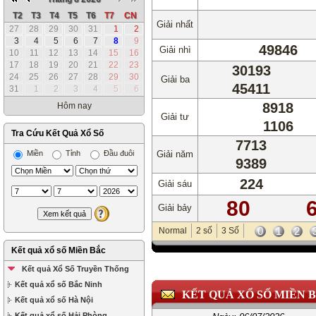
T2
T3
T4
T5
T6
T7
CN
Giải nhất
27
28
29
30
31
1
2
3
4
5
6
7
8
9
49846
Giải nhì
10
11
12
13
14
15
16
17
18
19
20
21
22
23
30193
24
25
26
27
28
29
30
Giải ba
45411
31
1
2
3
4
5
6
8918
Hôm nay
Giải tư
1106
Tra Cứu Kết Quả Xổ Số
7713
Miền
Tỉnh
Đầu đuôi
Giải năm
9389
224
Giải sáu
80
Giải bảy
0
1
2
Normal
2 số
3 Số
Kết quả xổ số Miền Bắc
Kết quả Xổ Số Truyền Thống
Kết quả xổ số Bắc Ninh
KẾT QUẢ XỔ SỐ MIỀN 
Kết quả xổ số Hà Nội
Kết quả xổ số Hải Phòng