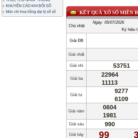
THUẾ THU NHẬP TRÚNG
THƯỞNG XỔ SỐ
KHUYẾN CÁO KHI ĐỔI SỐ
TRÚNG
Mức chi hoa hồng đại lý xổ số
KẾT QUẢ XỔ SỐ MIỀN 
Ngày:
05/07/2026
Chủ nhật
Ký hiệu t
Giải ĐB
Giải nhất
53751
Giải nhì
22964
Giải ba
11113
9277
Giải tư
6109
0604
Giải năm
1981
990
Giải sáu
99
Giải bảy