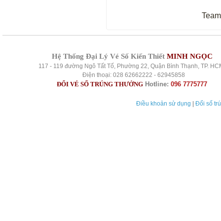
Team
Hệ Thống Đại Lý Vé Số Kiến Thiết
MINH NGỌC
117 - 119 đường Ngô Tất Tố, Phường 22, Quận Bình Thạnh, TP. HC
Điện thoại: 028 62662222 - 62945858
ĐỔI VÉ SỐ TRÚNG THƯỞNG
Hotline:
096 7775777
Điều khoản sử dụng
|
Đổi số tr