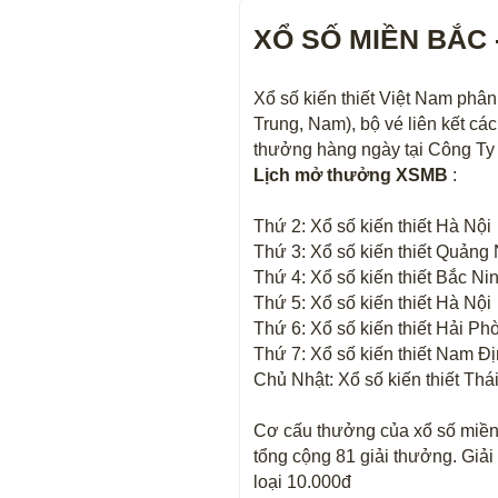
XỔ SỐ MIỀN BẮC 
Xổ số kiến thiết Việt Nam phân 
Trung, Nam), bộ vé liên kết cá
thưởng hàng ngày tại Công Ty
Lịch mở thưởng XSMB
:
Thứ 2: Xổ số kiến thiết Hà Nội
Thứ 3: Xổ số kiến thiết Quảng
Thứ 4: Xổ số kiến thiết Bắc Ni
Thứ 5: Xổ số kiến thiết Hà Nội
Thứ 6: Xổ số kiến thiết Hải Ph
Thứ 7: Xổ số kiến thiết Nam Đ
Chủ Nhật: Xổ số kiến thiết Thá
Cơ cấu thưởng của xổ số miền 
tổng cộng 81 giải thưởng. Giải
loại 10.000đ