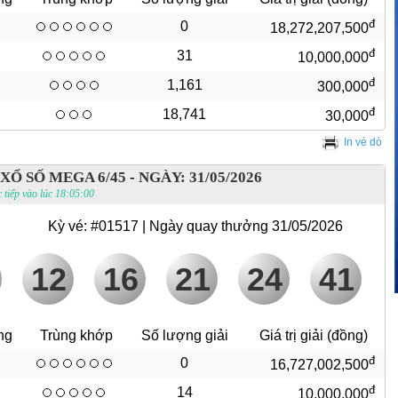
đ
0
18,272,207,500
đ
31
10,000,000
đ
1,161
300,000
đ
18,741
30,000
In vé dò
XỔ SỐ MEGA 6/45
-
NGÀY: 31/05/2026
 tiếp vào lúc 18:05:00
Kỳ vé:
#01517
| Ngày quay thưởng 31/05/2026
12
16
21
24
41
ng
Trùng khớp
Số lượng giải
Giá trị giải (đồng)
đ
0
16,727,002,500
đ
14
10,000,000