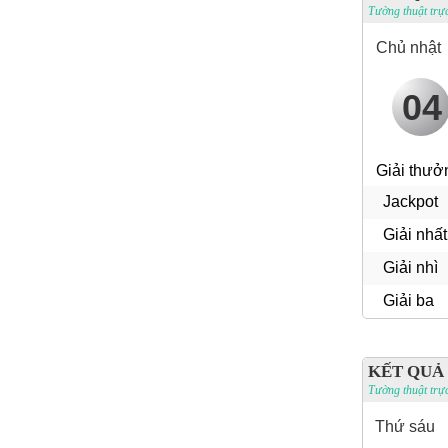
Tường thuật trực
Chủ nhật
04
Giải thưở
Jackpot
Giải nhất
Giải nhì
Giải ba
KẾT QUẢ 
Tường thuật trực
Thứ sáu