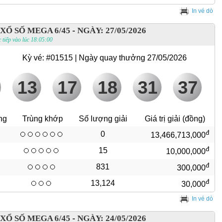
In vé dò
XỔ SỐ MEGA 6/45
-
NGÀY: 27/05/2026
 tiếp vào lúc 18:05:00
Kỳ vé:
#01515
| Ngày quay thưởng 27/05/2026
13
17
18
31
37
ng
Trùng khớp
Số lượng giải
Giá trị giải (đồng)
đ
0
13,466,713,000
đ
15
10,000,000
đ
831
300,000
đ
13,124
30,000
In vé dò
XỔ SỐ MEGA 6/45
-
NGÀY: 24/05/2026