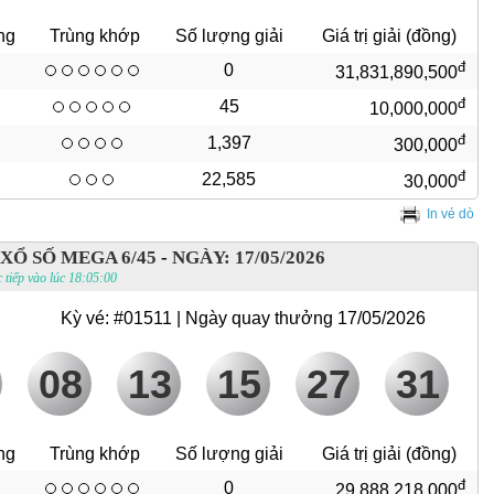
ng
Trùng khớp
Số lượng giải
Giá trị giải (đồng)
đ
0
31,831,890,500
đ
45
10,000,000
đ
1,397
300,000
đ
22,585
30,000
In vé dò
XỔ SỐ MEGA 6/45
-
NGÀY: 17/05/2026
 tiếp vào lúc 18:05:00
Kỳ vé:
#01511
| Ngày quay thưởng 17/05/2026
08
13
15
27
31
ng
Trùng khớp
Số lượng giải
Giá trị giải (đồng)
đ
0
29,888,218,000