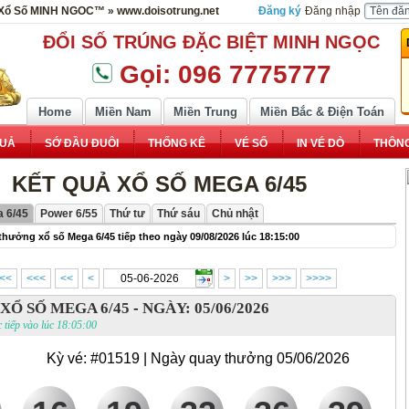
 Xổ Số MINH NGOC™ » www.doisotrung.net
Đăng ký
Đăng nhập
ĐỔI SỐ TRÚNG ĐẶC BIỆT MINH NGỌC
Gọi: 096 7775777
Home
Miền Nam
Miền Trung
Miền Bắc & Điện Toán
QUẢ
SỚ ĐẦU ĐUÔI
THỐNG KÊ
VÉ SỐ
IN VÉ DÒ
THÔNG
KẾT QUẢ XỔ SỐ MEGA 6/45
 6/45
Power 6/55
Thứ tư
Thứ sáu
Chủ nhật
hưởng xổ số Mega 6/45 tiếp theo ngày 09/08/2026 lúc 18:15:00
<<
<<<
<<
<
>
>>
>>>
>>>>
XỔ SỐ MEGA 6/45
-
NGÀY: 05/06/2026
 tiếp vào lúc 18:05:00
Kỳ vé:
#01519
| Ngày quay thưởng 05/06/2026