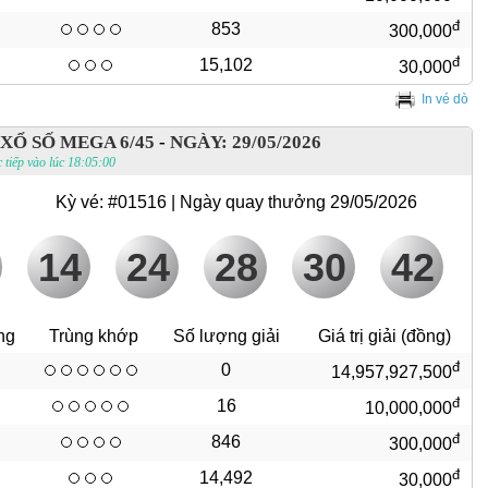
đ
853
300,000
đ
15,102
30,000
In vé dò
XỔ SỐ MEGA 6/45
-
NGÀY: 29/05/2026
 tiếp vào lúc 18:05:00
Kỳ vé:
#01516
| Ngày quay thưởng 29/05/2026
14
24
28
30
42
ng
Trùng khớp
Số lượng giải
Giá trị giải (đồng)
đ
0
14,957,927,500
đ
16
10,000,000
đ
846
300,000
đ
14,492
30,000