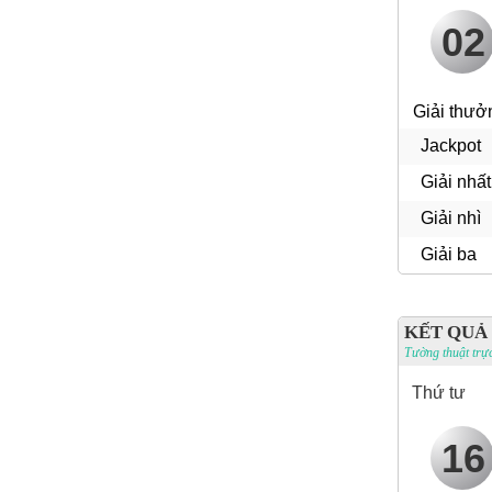
02
Giải thưở
Jackpot
Giải nhất
Giải nhì
Giải ba
KẾT QUẢ 
Tường thuật trực
Thứ tư
16