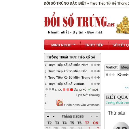
ĐỔI SỐ TRÚNG ĐẶC BIỆT » Trực Tiếp Từ Hệ Thống
MINH NGỌC ™
TRỰC TIẾP
SỔ KẾT 
Tường Thuật Trực Tiếp Xổ Số
Trực Tiếp Xổ Số Miền Nam
Vietlott
Mega
Trực Tiếp Xổ Số Miền Bắc
Kỳ mở t
Trực Tiếp Xổ Số Miền Trung
Trực Tiếp Xổ Số Vietlott
<<
chờ,
đang xổ,
mới
Lịch Mở Thưởng
KẾT QUẢ 
Tường thuật trực
Chèn Kqxs vào Websites
Thứ sáu
Tháng 8 2026
T2
T3
T4
T5
T6
T7
CN
27
28
29
30
31
1
2