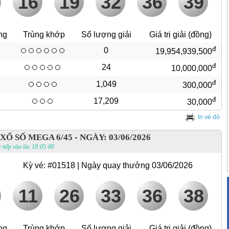
16
19
32
36
39
ng
Trùng khớp
Số lượng giải
Giá trị giải (đồng)
đ
0
19,954,939,500
đ
24
10,000,000
đ
1,049
300,000
đ
17,209
30,000
In vé dò
XỔ SỐ MEGA 6/45
-
NGÀY: 03/06/2026
 tiếp vào lúc 18:05:00
Kỳ vé:
#01518
| Ngày quay thưởng 03/06/2026
11
26
33
36
38
ng
Trùng khớp
Số lượng giải
Giá trị giải (đồng)