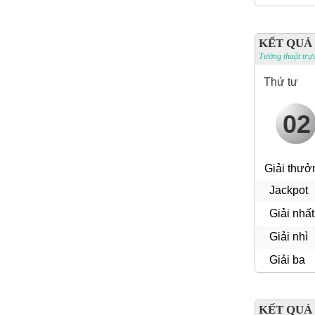
KẾT QUẢ 
Tường thuật trực
Thứ tư
02
Giải thưở
Jackpot
Giải nhất
Giải nhì
Giải ba
KẾT QUẢ 