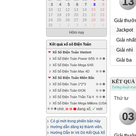
13
3
4
5
6
7
8
9
10
11
12
13
14
15
16
17
18
19
20
21
22
23
24
25
26
27
28
29
30
Giải thưở
31
1
2
3
4
5
6
Jackpot
Hôm nay
Giải nhất
Kết quả xổ số Điện Toán
Giải nhì
Xổ Số Điện Toán Vietlott
Xổ Số Điện Toán Power 6/55
Giải ba
Xổ Số Điện Toán Mega 6/45
Xổ Số Điện Toán Max 4D
Xổ Số Điện Toán Miền Bắc
KẾT QUẢ 
Xổ Số Điện Toán 1*2*3
Tường thuật trực
Xổ Số Điện Toán 6X36
Xổ Số Điện Toán Thần Tài 4
Thứ tư
Xổ Số Điện Toán Mega Millions (USA)
chờ,
đang xổ,
mới
03
Có gì mới trong phiên bản này
Hướng dẫn đăng ký thành viên,
in vé dò
Hướng Dẫn In Vé Dò Kết Quả Xổ
Giải thưở