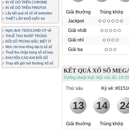
Số
IN VÉ DÒ TRÊN CHROME
IN VÉ DÒ TRÊN FIREFOX
Giải thưởng
Trùng khớp
Lấy kết quả xổ số về websites
của bạn
THIẾT LẬP KHỔ GIẤY A4
Jackpot
Giải nhất
Nghị định 78/2012/NĐ-CP về
kinh doanh xổ số
THUẾ THU NHẬP TRÚNG
Giải nhì
THƯỞNG XỔ SỐ
ĐỔI SỐ TRÚNG ĐẶC BIỆT Ở
ĐÂU & THỦ TỤC NHƯ THẾ NÀO?
Mức chi hoa hồng đại lý xổ số
Giải ba
Thuế thu nhập trúng xổ số bao
nhiêu phần trăm?
KHUYẾN CÁO KHI ĐỔI SỐ
TRÚNG
Thay đổi giờ mở thưởng Xổ số
Miền Bắc
KẾT QUẢ XỔ SỐ MEGA
Tường thuật trực tiếp vào lúc 18:0
Thứ sáu
Kỳ vé:
#0151
13
14
2
Giải thưởng
Trùng khớp