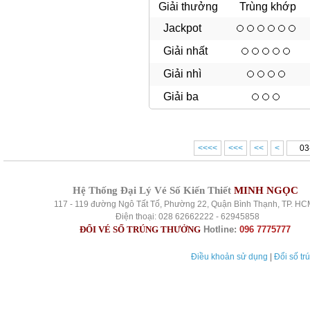
Giải thưởng
Trùng khớp
Jackpot
Giải nhất
Giải nhì
Giải ba
<<<<
<<<
<<
<
Hệ Thống Đại Lý Vé Số Kiến Thiết
MINH NGỌC
117 - 119 đường Ngô Tất Tố, Phường 22, Quận Bình Thạnh, TP. HC
Điện thoại: 028 62662222 - 62945858
ĐỔI VÉ SỐ TRÚNG THƯỞNG
Hotline:
096 7775777
Điều khoản sử dụng
|
Đổi số tr