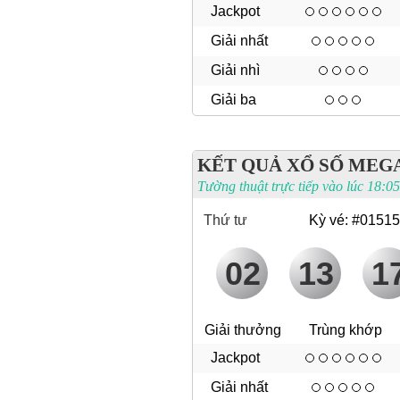
Jackpot
Giải nhất
Giải nhì
Giải ba
KẾT QUẢ XỔ SỐ MEGA
Tường thuật trực tiếp vào lúc 18:0
Thứ tư
Kỳ vé:
#01515
02
13
1
Giải thưởng
Trùng khớp
Jackpot
Giải nhất