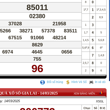
0
8
85011
1
1
2
,
7
1
2
,
3
,
4
,
5
02380
2
8
,
9
37028
21958
3
1
5266
38271
57378
83511
4
1
,
7
5
67515
91066
48214
5
1
,
4
,
5
5
,
6
,
8
8629
6
5
,
6
2
,
9
6
2
6974
4645
0656
7
1
,
4
,
8
755
8
2
,
5
,
7
0
96
9
2
6
Đổi số trúng
Hình Vé Số
In vé dò
-
QUẢ XỔ SỐ GIA LAI
14/03/2025
XEM BẢNG MIỀN...
ày:
14/03/2025
XSGL
Chục
Số
Đ.Vị