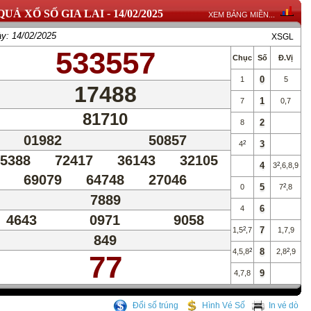
-
QUẢ XỔ SỐ GIA LAI
14/02/2025
XEM BẢNG MIỀN...
ày:
14/02/2025
XSGL
533557
Chục
Số
Đ.Vị
0
1
5
17488
1
7
0
,
7
81710
2
8
01982
50857
3
4
2
5388
72417
36143
32105
4
3
2
,
6
,
8
,
9
69079
64748
27046
5
0
7
2
,
8
7889
6
4
4643
0971
9058
7
1
,
5
2
,
7
1
,
7
,
9
849
8
4
,
5
,
8
2
2
,
8
2
,
9
77
9
4
,
7
,
8
Đổi số trúng
Hình Vé Số
In vé dò