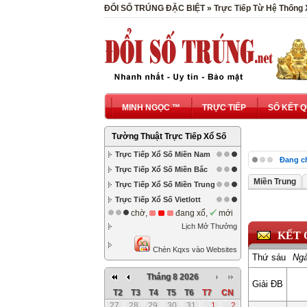
ĐỔI SỐ TRÚNG ĐẶC BIỆT » Trực Tiếp Từ Hệ Thống
MINH NGỌC ™
TRỰC TIẾP
SỔ KẾT 
Tường Thuật Trực Tiếp Xổ Số
Trực Tiếp Xổ Số Miền Nam
Đang ch
Trực Tiếp Xổ Số Miền Bắc
Miền Trung
Trực Tiếp Xổ Số Miền Trung
Trực Tiếp Xổ Số Vietlott
chờ,
đang xổ,
mới
Lịch Mở Thưởng
KẾT 
Chèn Kqxs vào Websites
Thứ sáu
Ng
Tháng 8 2026
Giải ĐB
T2
T3
T4
T5
T6
T7
CN
27
28
29
30
31
1
2