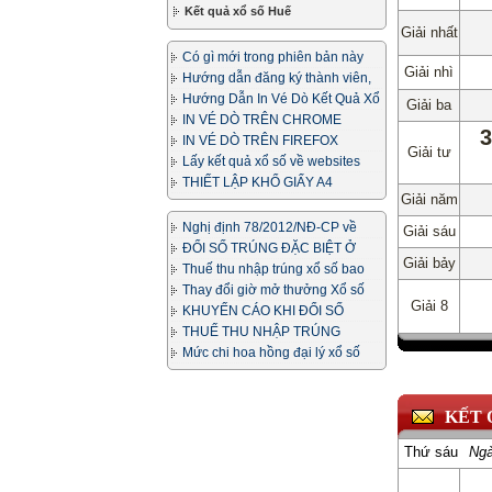
Kết quả xổ số Huế
Giải nhất
Có gì mới trong phiên bản này
Giải nhì
Hướng dẫn đăng ký thành viên,
in vé dò
Hướng Dẫn In Vé Dò Kết Quả Xổ
Giải ba
Số
IN VÉ DÒ TRÊN CHROME
3
IN VÉ DÒ TRÊN FIREFOX
Giải tư
Lấy kết quả xổ số về websites
của bạn
THIẾT LẬP KHỔ GIẤY A4
Giải năm
Nghị định 78/2012/NĐ-CP về
Giải sáu
kinh doanh xổ số
ĐỔI SỐ TRÚNG ĐẶC BIỆT Ở
Giải bảy
ĐÂU & THỦ TỤC NHƯ THẾ NÀO?
Thuế thu nhập trúng xổ số bao
nhiêu phần trăm?
Thay đổi giờ mở thưởng Xổ số
Giải 8
Miền Bắc
KHUYẾN CÁO KHI ĐỔI SỐ
TRÚNG
THUẾ THU NHẬP TRÚNG
THƯỞNG XỔ SỐ
Mức chi hoa hồng đại lý xổ số
KẾT 
Thứ sáu
Ng