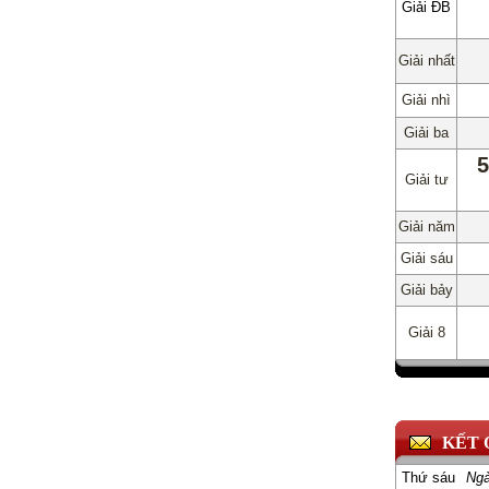
Giải ĐB
Giải nhất
Giải nhì
Giải ba
5
Giải tư
Giải năm
Giải sáu
Giải bảy
Giải 8
KẾT 
Thứ sáu
Ng