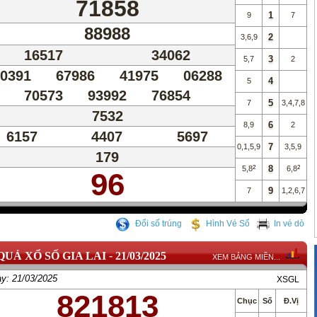
71858
1
9
7
88988
2
3
,
6
,
9
16517
34062
3
5
,
7
2
0391
67986
41975
06288
4
5
70573
93992
76854
5
7
3
,
4
,
7
,
8
7532
6
8
,
9
2
6157
4407
5697
7
0
,
1
,
5
,
9
3
,
5
,
9
179
8
5
,
8
2
6
,
8
2
96
9
7
1
,
2
,
6
,
7
Đổi số trúng
Hình Vé Số
In vé dò
-
QUẢ XỔ SỐ GIA LAI
21/03/2025
XEM BẢNG MIỀN...
ày:
21/03/2025
XSGL
821813
Chục
Số
Đ.Vị