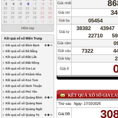
86
Giải nhất
3
4
5
6
7
8
9
10
11
12
13
14
15
16
34
Giải nhì
17
18
19
20
21
22
23
24
25
26
27
28
29
30
05454
Giải ba
31
1
2
3
4
5
6
38382
43947
Hôm nay
Giải tư
22710
59
Kết quả xổ số Miền Trung
0
Giải năm
Kết quả xổ số Bình Định
7322
4
Giải sáu
Kết quả xổ số Đà Nẵng
Kết quả xổ số Đắk Lắk
2
Giải bảy
Kết quả xổ số Đắk Nông
Giải 8
Kết quả xổ số Gia Lai
Kết quả xổ số Khánh Hòa
Kết quả xổ số Kon Tum
Kết quả xổ số Ninh Thuận
Kết quả xổ số Phú Yên
KẾT QUẢ XỔ SỐ GIA LA
Kết quả xổ số Quảng Bình
Kết quả xổ số Quảng Nam
Thứ sáu
Ngày:
17/10/2025
Kết quả xổ số Quảng Ngãi
30
Giải ĐB
Kết quả xổ số Quảng Trị