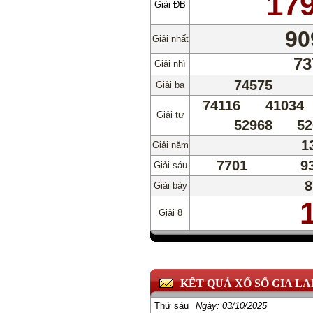
17
Giải ĐB
90
Giải nhất
73
Giải nhì
74575
Giải ba
74116
41034
Giải tư
52968
52
1
Giải năm
7701
9
Giải sáu
8
Giải bảy
Giải 8
KẾT QUẢ XỔ SỐ GIA LA
Thứ sáu
Ngày:
03/10/2025