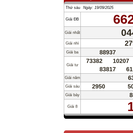
Thứ sáu
Ngày:
19/09/2025
66
Giải ĐB
04
Giải nhất
27
Giải nhì
88937
Giải ba
73382
10207
Giải tư
83817
61
6
Giải năm
2950
5
Giải sáu
8
Giải bảy
Giải 8