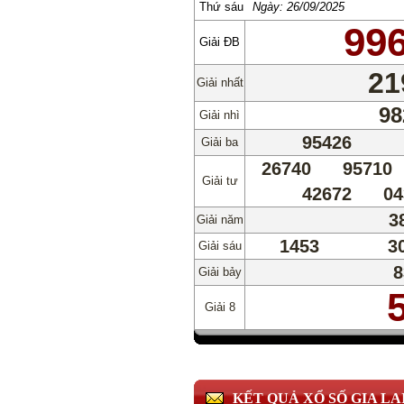
Thứ sáu
Ngày:
26/09/2025
99
Giải ĐB
21
Giải nhất
98
Giải nhì
95426
Giải ba
26740
95710
Giải tư
42672
04
3
Giải năm
1453
3
Giải sáu
8
Giải bảy
Giải 8
KẾT QUẢ XỔ SỐ GIA LA