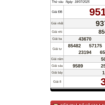
Thứ sáu
Ngày:
18/07/2025
95
Giải ĐB
93
Giải nhất
85
Giải nhì
43670
Giải ba
85482
57175
Giải tư
23194
65
5
Giải năm
9589
2
Giải sáu
1
Giải bảy
Giải 8