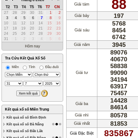
88
Giải tám
T2
T3
T4
T5
T6
T7
CN
27
28
29
30
31
1
2
197
Giải bảy
3
4
5
6
7
8
9
5768
10
11
12
13
14
15
16
17
18
19
20
21
22
23
8454
Giải sáu
24
25
26
27
28
29
30
6742
31
1
2
3
4
5
6
3945
Giải năm
Hôm nay
89076
40670
Tra Cứu Kết Quả Xổ Số
58838
Miền
Tỉnh
Đầu đuôi
99090
Giải tư
34194
63917
75457
14428
Giải ba
84614
Kết quả xổ số Miền Trung
80578
Giải nhì
Kết quả xổ số Bình Định
81853
Giải nhất
Kết quả xổ số Đà Nẵng
835867
Kết quả xổ số Đắk Lắk
Giải Đặc Biệt
Kết quả xổ số Đắk Nông