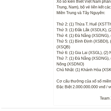
Xổ số kiến thiết Việt Nam phân 
Trung, Nam), bộ vé liên kết các
Miền Trung và Tây Nguyên:
Thứ 2: (1) Thừa T. Huế (XSTT
Thứ 3: (1) Đắk Lắk (XSDLK),
Thứ 4: (1) Đà Nẵng (XSDNG),
Thứ 5: (1) Bình Định (XSBDI), 
(XSQB)
Thứ 6: (1) Gia Lai (XSGL), (2
Thứ 7: (1) Đà Nẵng (XSDNG), 
Nông (XSDNO)
Chủ Nhật: (1) Khánh Hòa (XSK
Cơ cấu thưởng của xổ số miền t
Đặc Biệt 2.000.000.000 vnđ / v
Team 