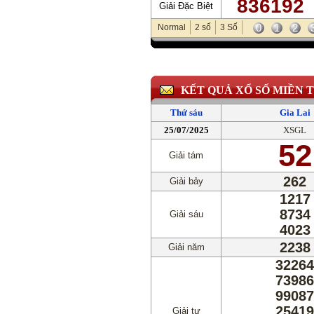
836192
Giải Đặc Biệt
0
1
2
Normal
2 số
3 Số
KẾT QUẢ XỔ SỐ MIỀN 
Thứ sáu
Gia Lai
25/07/2025
XSGL
52
Giải tám
262
Giải bảy
1217
8734
Giải sáu
4023
2238
Giải năm
32264
73986
99087
25419
Giải tư