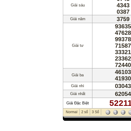
4343
Giải sáu
0387
3759
Giải năm
93635
47628
99378
71587
Giải tư
33321
23362
72440
46103
Giải ba
41930
03043
Giải nhì
62054
Giải nhất
5221
Giải Đặc Biệt
0
1
2
Normal
2 số
3 Số