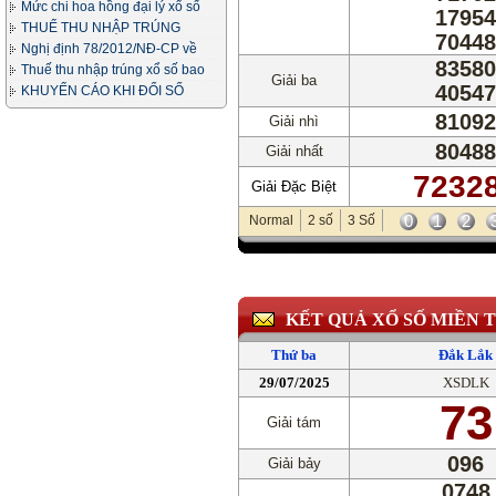
Miền Bắc
Mức chi hoa hồng đại lý xổ số
17954
THUẾ THU NHẬP TRÚNG
70448
THƯỞNG XỔ SỐ
Nghị định 78/2012/NĐ-CP về
83580
kinh doanh xổ số
Thuế thu nhập trúng xổ số bao
Giải ba
40547
nhiêu phần trăm?
KHUYẾN CÁO KHI ĐỔI SỐ
TRÚNG
81092
Giải nhì
80488
Giải nhất
7232
Giải Đặc Biệt
0
1
2
Normal
2 số
3 Số
KẾT QUẢ XỔ SỐ MIỀN 
Thứ ba
Đắk Lắk
29/07/2025
XSDLK
73
Giải tám
096
Giải bảy
0748