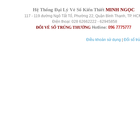
Hệ Thống Đại Lý Vé Số Kiến Thiết
MINH NGỌC
117 - 119 đường Ngô Tất Tố, Phường 22, Quận Bình Thạnh, TP. HC
Điện thoại: 028 62662222 - 62945858
ĐỔI VÉ SỐ TRÚNG THƯỞNG
Hotline:
096 7775777
Điều khoản sử dụng
|
Đổi số tr