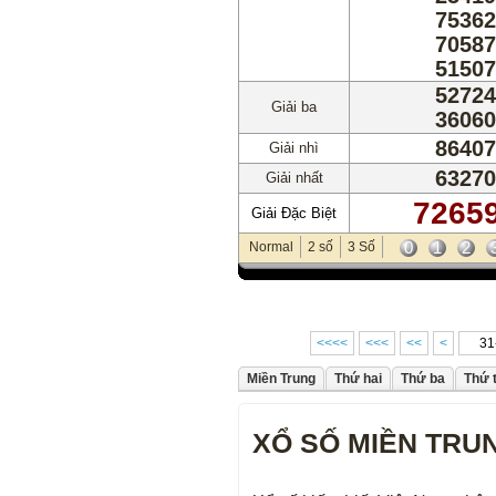
75362
70587
51507
52724
Giải ba
36060
86407
Giải nhì
63270
Giải nhất
7265
Giải Đặc Biệt
0
1
2
Normal
2 số
3 Số
<<<<
<<<
<<
<
Miền Trung
Thứ hai
Thứ ba
Thứ 
XỔ SỐ MIỀN TRUN