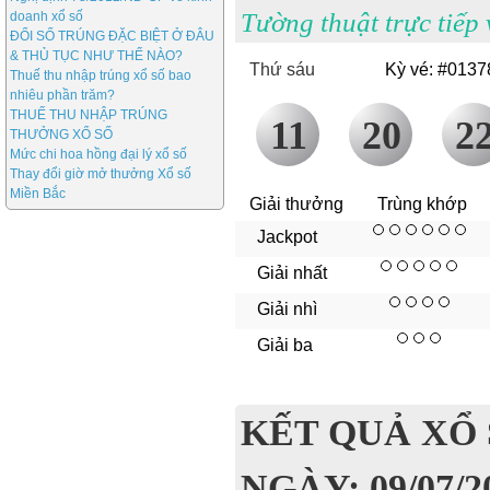
Tường thuật trực tiếp
doanh xổ số
ĐỔI SỐ TRÚNG ĐẶC BIỆT Ở ĐÂU
& THỦ TỤC NHƯ THẾ NÀO?
Thứ sáu
Kỳ vé:
#0137
Thuế thu nhập trúng xổ số bao
nhiêu phần trăm?
THUẾ THU NHẬP TRÚNG
11
20
2
THƯỞNG XỔ SỐ
Mức chi hoa hồng đại lý xổ số
Thay đổi giờ mở thưởng Xổ số
Miền Bắc
Giải thưởng
Trùng khớp
Jackpot
Giải nhất
Giải nhì
Giải ba
KẾT QUẢ XỔ 
NGÀY: 09/07/2