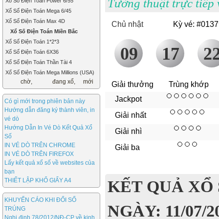
Tường thuật trực tiếp
Xổ Số Điện Toán Power 6/55
Xổ Số Điện Toán Mega 6/45
Xổ Số Điện Toán Max 4D
Chủ nhật
Kỳ vé:
#0137
Xổ Số Điện Toán Miền Bắc
Xổ Số Điện Toán 1*2*3
09
17
2
Xổ Số Điện Toán 6X36
Xổ Số Điện Toán Thần Tài 4
Xổ Số Điện Toán Mega Millions (USA)
chờ,
đang xổ,
mới
Giải thưởng
Trùng khớp
Jackpot
Có gì mới trong phiên bản này
Hướng dẫn đăng ký thành viên, in
Giải nhất
vé dò
Hướng Dẫn In Vé Dò Kết Quả Xổ
Giải nhì
Số
IN VÉ DÒ TRÊN CHROME
Giải ba
IN VÉ DÒ TRÊN FIREFOX
Lấy kết quả xổ số về websites của
bạn
THIẾT LẬP KHỔ GIẤY A4
KẾT QUẢ XỔ 
KHUYẾN CÁO KHI ĐỔI SỐ
NGÀY: 11/07/2
TRÚNG
Nghị định 78/2012/NĐ-CP về kinh