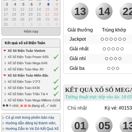
3
4
5
6
7
8
9
13
14
2
10
11
12
13
14
15
16
17
18
19
20
21
22
23
24
25
26
27
28
29
30
31
1
2
3
4
5
6
Giải thưởng
Trùng khớp
Hôm nay
Jackpot
Kết quả xổ số Điện Toán
Giải nhất
Xổ Số Điện Toán Vietlott
Xổ Số Điện Toán Power 6/55
Giải nhì
Xổ Số Điện Toán Mega 6/45
Giải ba
Xổ Số Điện Toán Max 4D
Xổ Số Điện Toán Miền Bắc
Xổ Số Điện Toán 1*2*3
Xổ Số Điện Toán 6X36
KẾT QUẢ XỔ SỐ MEGA
Xổ Số Điện Toán Thần Tài 4
Tường thuật trực tiếp vào lúc 18:0
Xổ Số Điện Toán Mega Millions (USA)
chờ,
đang xổ,
mới
Chủ nhật
Kỳ vé:
#0153
Có gì mới trong phiên bản này
01
05
1
Hướng dẫn đăng ký thành viên,
in vé dò
Hướng Dẫn In Vé Dò Kết Quả Xổ