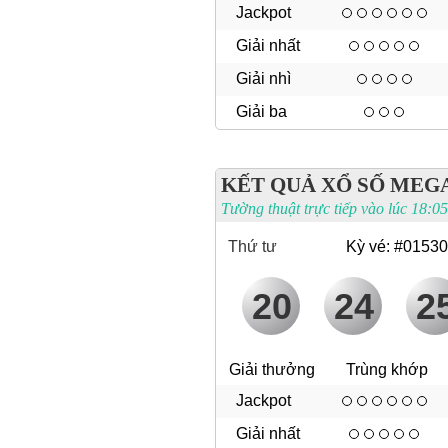
Jackpot
Giải nhất
Giải nhì
Giải ba
KẾT QUẢ XỔ SỐ MEGA
Tường thuật trực tiếp vào lúc 18:0
Thứ tư
Kỳ vé:
#01530
20
24
2
Giải thưởng
Trùng khớp
Jackpot
Giải nhất