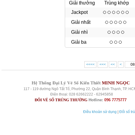
Giải thưởng
Trùng khớp
Jackpot
Giải nhất
Giải nhì
Giải ba
<<<<
<<<
<<
<
Hệ Thống Đại Lý Vé Số Kiến Thiết
MINH NGỌC
117 - 119 đường Ngô Tất Tố, Phường 22, Quận Bình Thạnh, TP. HC
Điện thoại: 028 62662222 - 62945858
ĐỔI VÉ SỐ TRÚNG THƯỞNG
Hotline:
096 7775777
Điều khoản sử dụng
|
Đổi số tr