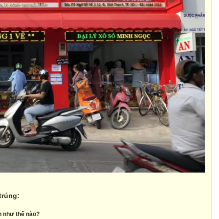
trúng:
nh như thế nào?