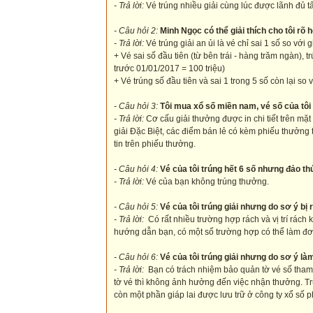
- Trả lời:
Vé trúng nhiều giải cùng lúc được lãnh đủ tất 
- Câu hỏi 2:
Minh Ngọc có thể giải thích cho tôi rõ 
- Trả lời:
Vé trúng giải an ủi là vé chỉ sai 1 số so với 
+ Vé sai số đầu tiên (từ bên trái - hàng trăm ngàn), tr
trước 01/01/2017 = 100 triệu)
+ Vé trúng số đầu tiên và sai 1 trong 5 số còn lại so v
- Câu hỏi 3:
Tôi mua xổ số miền nam, vé số của tôi t
- Trả lời:
Cơ cấu giải thưởng được in chi tiết trên mặ
giải Đặc Biệt, các điểm bán lẻ có kèm phiếu thưởng 
tin trên phiếu thưởng.
- Câu hỏi 4:
Vé của tôi trúng hết 6 số nhưng đảo thứ
- Trả lời:
Vé của bạn không trúng thưởng.
- Câu hỏi 5:
Vé của tôi trúng giải nhưng do sơ ý b
- Trả lời:
Có rất nhiều trường hợp rách và vị trí rách 
hướng dẫn bạn, có một số trường hợp có thể làm đơ
- Câu hỏi 6:
Vé của tôi trúng giải nhưng do sơ ý 
- Trả lời:
Bạn có trách nhiệm bảo quản tờ vé số tham
tờ vé thì không ảnh hưởng đến việc nhận thưởng. Tr
còn một phần giáp lai được lưu trữ ở công ty xổ số 