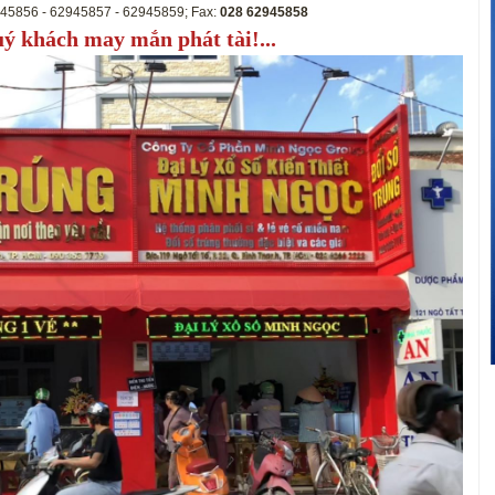
45856 - 62945857 - 62945859; Fax:
028 62945858
ý khách may mắn phát tài!...