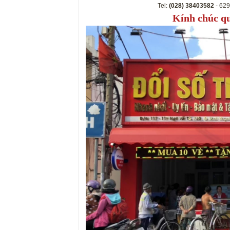
Tel:
(028) 38403582
- 629
Kính chúc qu