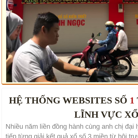
HỆ THỐNG WEBSITES SỐ
1
LĨNH VỰC XỔ
Nhiều năm liền đồng hành cùng anh chị đại lý
tiếp từng giải kết quả xổ số 3 miền từ hội tr