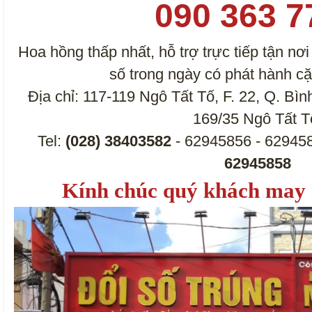
090 363 7
Hoa hồng thấp nhất, hỗ trợ trực tiếp tận nơi
số trong ngày có phát hành cặ
Địa chỉ: 117-119 Ngô Tất Tố, F. 22, Q. Bìn
169/35 Ngô Tất T
Tel:
(028) 38403582
- 62945856 - 629458
62945858
Kính chúc quý khách may m