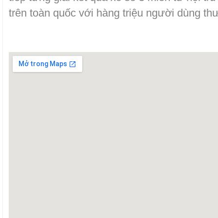
trên toàn quốc với hàng triệu người dùng t