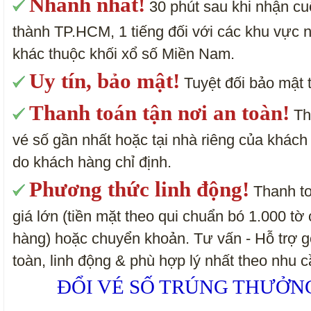
Nhanh nhất!
30 phút sau khi nhận cuộ
thành TP.HCM, 1 tiếng đối với các khu vực n
khác thuộc khối xổ số Miền Nam.
Uy tín, bảo mật!
Tuyệt đối bảo mật t
Thanh toán tận nơi an toàn!
Tha
vé số gần nhất hoặc tại nhà riêng của khác
do khách hàng chỉ định.
Phương thức linh động!
Thanh t
giá lớn (tiền mặt theo qui chuẩn bó 1.000 t
hàng) hoặc chuyển khoản. Tư vấn - Hỗ trợ g
toàn, linh động & phù hợp lý nhất theo nhu 
ĐỔI VÉ SỐ TRÚNG THƯỞNG L