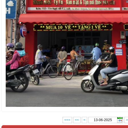
<<<
<<
<
>