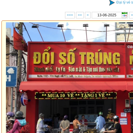
Đại lý vé 
<<<
<<
<
>