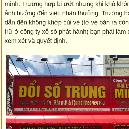
mình. Trường hợp bị ướt nhưng khi khô không
ảnh hưởng đến việc nhận thưởng. Trường hợp
dẫn đến không khớp cùi vé (tờ vé bán ra còn
trữ ở công ty xổ số phát hành) bạn phải làm
xem xét và quyết định.