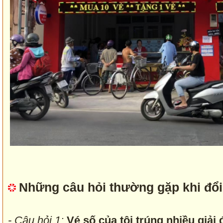
Những câu hỏi thường gặp khi đổi
- Câu hỏi 1:
Vé số của tôi trúng nhiều giải