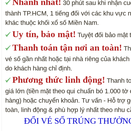
Nhanh nhất!
30 phút sau khi nhận cuộ
thành TP.HCM, 1 tiếng đối với các khu vực n
khác thuộc khối xổ số Miền Nam.
Uy tín, bảo mật!
Tuyệt đối bảo mật t
Thanh toán tận nơi an toàn!
Tha
vé số gần nhất hoặc tại nhà riêng của khác
do khách hàng chỉ định.
Phương thức linh động!
Thanh t
giá lớn (tiền mặt theo qui chuẩn bó 1.000 t
hàng) hoặc chuyển khoản. Tư vấn - Hỗ trợ g
toàn, linh động & phù hợp lý nhất theo nhu 
ĐỔI VÉ SỐ TRÚNG THƯỞNG L