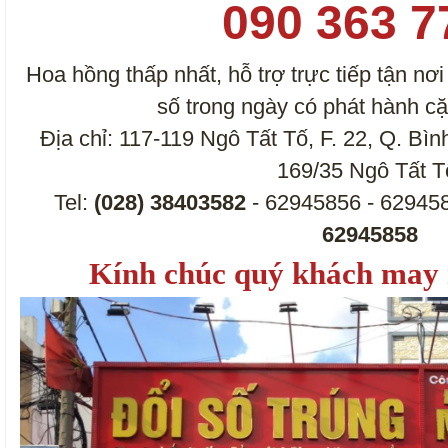
090 363 7
Hoa hồng thấp nhất, hỗ trợ trực tiếp tận nơi
số trong ngày có phát hành cặ
Địa chỉ: 117-119 Ngô Tất Tố, F. 22, Q. Bìn
169/35 Ngô Tất T
Tel:
(028) 38403582
- 62945856 - 629458
62945858
Kính chúc quý khách may m