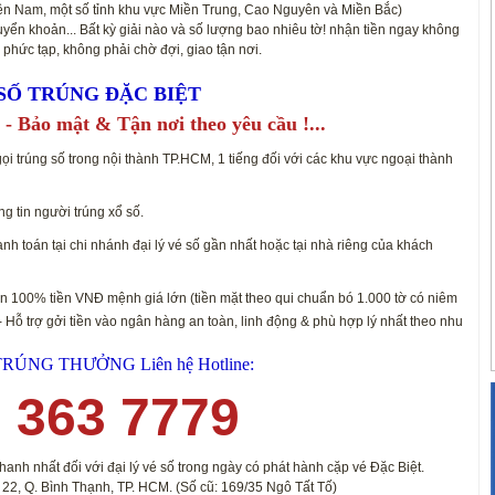
Miền Nam, một số tỉnh khu vực Miền Trung, Cao Nguyên và Miền Bắc)
ển khoản... Bất kỳ giải nào và số lượng bao nhiêu tờ! nhận tiền ngay không
 phức tạp, không phải chờ đợi, giao tận nơi.
SỐ TRÚNG ĐẶC BIỆT
 - Bảo mật & Tận nơi theo yêu cầu !...
ọi trúng số trong nội thành TP.HCM, 1 tiếng đối với các khu vực ngoại thành
g tin người trúng xổ số.
nh toán tại chi nhánh đại lý vé số gần nhất hoặc tại nhà riêng của khách
 100% tiền VNĐ mệnh giá lớn (tiền mặt theo qui chuẩn bó 1.000 tờ có niêm
Hỗ trợ gởi tiền vào ngân hàng an toàn, linh động & phù hợp lý nhất theo nhu
RÚNG THƯỞNG Liên hệ Hotline:
 363 7779
nhanh nhất đối với đại lý vé số trong ngày có phát hành cặp vé Đặc Biệt.
. 22, Q. Bình Thạnh, TP. HCM. (Số cũ: 169/35 Ngô Tất Tố)