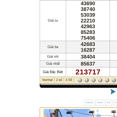
43690
38740
53039
22210
Giải tư
42963
85283
75406
42683
Giải ba
16287
38404
Giải nhì
85637
Giải nhất
213717
Giải Đặc Biệt
0
1
2
3
4
5
Normal
2 số
3 Số
<<<<
<<<
<<
<