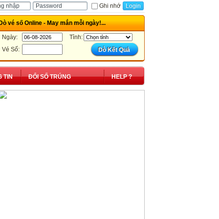
Ghi nhớ
Dò vé số Online - May mắn mỗi ngày!...
Ngày:
Tỉnh:
Vé Số:
 TIN
ĐỔI SỐ TRÚNG
HELP ?