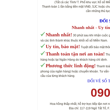
(Tất cả các Tỉnh/ T. Phố khu vực Xổ số 
Thanh toán 1 lần bằng tiền mặt VNĐ, SJC hoặc chuy
cần những thủ tục
ĐỔI 
Nhanh nhất - Uy tín
Nhanh nhất!
30 phút sau khi nhận cuộc g
và các tỉnh thành khác thuộc khối xổ số Miền Nam.
Uy tín, bảo mật!
Tuyệt đối bảo mật thôn
Thanh toán tận nơi an toàn!
Tha
hàng hoặc tại Ngân Hàng do khách hàng chỉ định.
Phương thức linh động!
Thanh toán
phong của ngân hàng) hoặc chuyển khoản. Tư vấn - 
cầu của từng khách hàng.
ĐỔI VÉ SỐ T
090
Hoa hồng thấp nhất, hỗ trợ trực tiếp tận nơi 
Địa chỉ: 117-119 Ngô Tất Tố, F