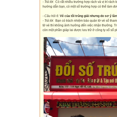
- Trả lời:
Có rất nhiều trường hợp rách và vị trí rách 
hướng dẫn bạn, có một số trường hợp có thể làm đơ
- Câu hỏi 6:
Vé của tôi trúng giải nhưng do sơ ý 
- Trả lời:
Bạn có trách nhiệm bảo quản tờ vé số tham
tờ vé thì không ảnh hưởng đến việc nhận thưởng. Tr
còn một phần giáp lai được lưu trữ ở công ty xổ số 