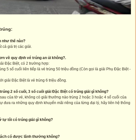
trúng:
nh như thế nào?
cả giá trị các giải.
hơn về quy định vé trúng an ủi không?.
giải Đặc Biệt, có 2 trường hợp:
úng 5 số cuối liên tiếp là vé trúng 50 triệu đồng (Còn gọi là giải Phụ Đặc Biệt -
ới giải Đặc Biệt là vé trúng 6 triệu đồng.
rúng 2 số cuối, 3 số cuối giải Đặc Biệt có trúng giải gì không?
t sau của tờ vé, không có giải thưởng nào trùng 2 hoặc 3 hoặc 4 số cuối của
tự đưa ra những quy định khuyến mãi riêng của từng đại lý, hãy liên hệ thông
 tự tôi có trúng giải gì không?
ị rách có được lãnh thưởng không?