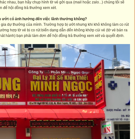
khác nhau, bạn hãy chụp hình tờ vé gởi qua (mail hoặc zalo...) chúng tôi sẽ
n để hội đồng trả thưởng xem xét.
làm ướt có ảnh hưởng đến việc lãnh thưởng không?
 gia dự thưởng của mình. Trường hợp bị ướt nhưng khi khô không làm co rút
ường hợp tờ vé bị co rút biến dạng dẫn đến không khớp cùi vé (tờ vé bán ra
phát hành) bạn phải làm đơn để hội đồng trả thưởng xem xét và quyết định.