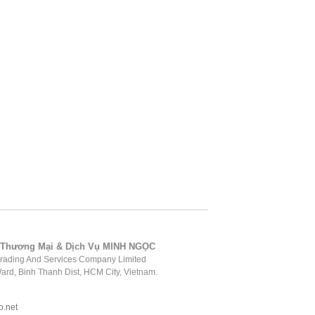
 Thương Mại & Dịch Vụ MINH NGỌC
rading And Services Company Limited
ard, Binh Thanh Dist, HCM City, Vietnam.
o.net