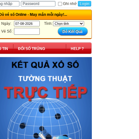
Ghi nhớ
Dò vé số Online - May mắn mỗi ngày!...
Ngày:
Tỉnh:
Vé Số:
 TIN
ĐỔI SỐ TRÚNG
HELP ?