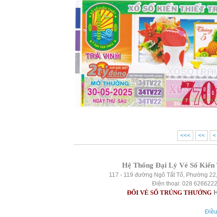
<<<
<<
<
Hệ Thống Đại Lý Vé Số Kiến 
117 - 119 đường Ngô Tất Tố, Phường 22
Điện thoại: 028 626622
ĐỔI VÉ SỐ TRÚNG THƯỞNG
H
Điều