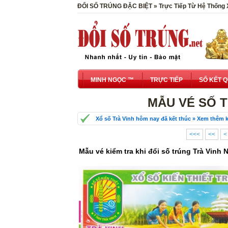
ĐỔI SỐ TRÚNG ĐẶC BIỆT » Trực Tiếp Từ Hệ Thống
MINH NGỌC ™
TRỰC TIẾP
SỔ KẾT 
MẪU VÉ SỐ T
Xổ số Trà Vinh hôm nay đã kết thúc » Xem thêm k
<<<
<<
<
Mẫu vé kiểm tra khi đổi số trúng Trà Vinh 