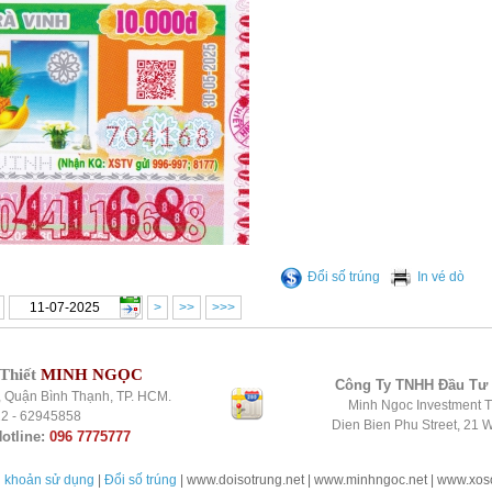
Đổi số trúng
In vé dò
>
>>
>>>
Thiết
MINH NGỌC
Công Ty TNHH Đầu Tư
, Quận Bình Thạnh, TP. HCM.
Minh Ngoc Investment T
22 - 62945858
Dien Bien Phu Street, 21 W
otline:
096 7775777
 khoản sử dụng
|
Đổi số trúng
| www.doisotrung.net | www.minhngoc.net | www.xos