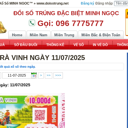
 Xổ Số MINH NGOC™ » www.doisotrung.net
Đăng ký
Đăng nhập
ĐỔI SỐ TRÚNG ĐẶC BIỆT MINH NGỌC
Gọi: 096 7775777
Home
Miền Nam
Miền Trung
Miền Bắc & Điện Toán
QUẢ
SỚ ĐẦU ĐUÔI
THỐNG KÊ
VÉ SỐ
IN VÉ DÒ
THÔNG
RÀ VINH NGÀY 11/07/2025
ết quả xổ số theo ngày.
>
>>
>>>
Ngày: 11/07/2025