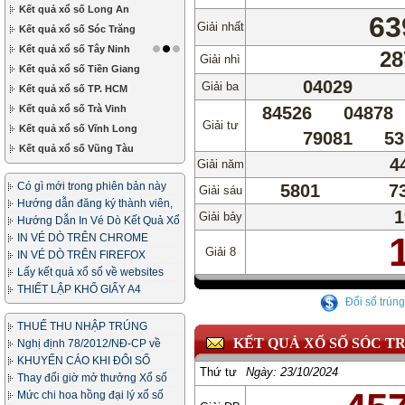
Kết quả xổ số Long An
63
Giải nhất
Kết quả xổ số Sóc Trăng
Kết quả xổ số Tây Ninh
28
Giải nhì
Kết quả xổ số Tiền Giang
04029
Giải ba
Kết quả xổ số TP. HCM
Kết quả xổ số Trà Vinh
84526
04878
Giải tư
Kết quả xổ số Vĩnh Long
79081
53
Kết quả xổ số Vũng Tàu
4
Giải năm
Có gì mới trong phiên bản này
5801
7
Giải sáu
Hướng dẫn đăng ký thành viên,
1
Giải bảy
in vé dò
Hướng Dẫn In Vé Dò Kết Quả Xổ
Số
IN VÉ DÒ TRÊN CHROME
Giải 8
IN VÉ DÒ TRÊN FIREFOX
Lấy kết quả xổ số về websites
của bạn
THIẾT LẬP KHỔ GIẤY A4
Đổi số trúng
THUẾ THU NHẬP TRÚNG
KẾT QUẢ XỔ SỐ SÓC T
THƯỞNG XỔ SỐ
Nghị định 78/2012/NĐ-CP về
kinh doanh xổ số
KHUYẾN CÁO KHI ĐỔI SỐ
Thứ tư
Ngày:
23/10/2024
TRÚNG
Thay đổi giờ mở thưởng Xổ số
Miền Bắc
Mức chi hoa hồng đại lý xổ số