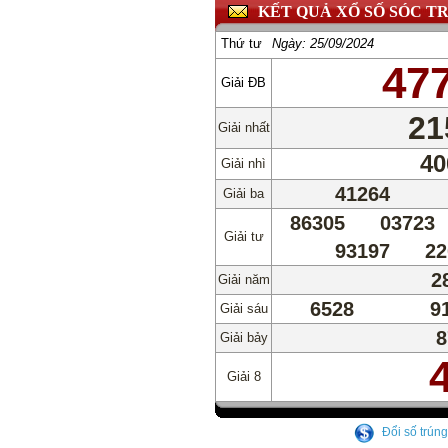
KẾT QUẢ XỔ SỐ SÓC T
Thứ tư
Ngày:
25/09/2024
47
Giải ĐB
21
Giải nhất
40
Giải nhì
41264
Giải ba
86305
03723
Giải tư
93197
22
2
Giải năm
6528
9
Giải sáu
8
Giải bảy
Giải 8
Đổi số trúng