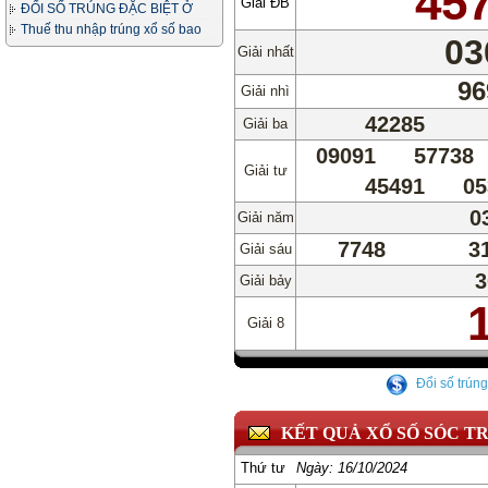
45
Giải ĐB
ĐỔI SỐ TRÚNG ĐẶC BIỆT Ở
ĐÂU & THỦ TỤC NHƯ THẾ NÀO?
Thuế thu nhập trúng xổ số bao
03
nhiêu phần trăm?
Giải nhất
96
Giải nhì
42285
Giải ba
09091
57738
Giải tư
45491
05
0
Giải năm
7748
3
Giải sáu
3
Giải bảy
Giải 8
Đổi số trúng
KẾT QUẢ XỔ SỐ SÓC T
Thứ tư
Ngày:
16/10/2024