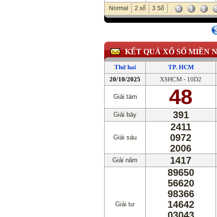
0
1
2
Normal
2 số
3 Số
KẾT QUẢ XỔ SỐ MIỀN 
Thứ hai
TP. HCM
20/10/2025
XSHCM - 10D2
48
Giải tám
391
Giải bảy
2411
0972
Giải sáu
2006
1417
Giải năm
89650
56620
98366
14642
Giải tư
03043