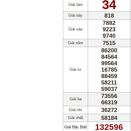
34
Giải tám
818
Giải bảy
7882
9223
Giải sáu
9740
7515
Giải năm
86200
84564
99564
16785
Giải tư
88459
58211
59037
73556
Giải ba
66319
36272
Giải nhì
58184
Giải nhất
132596
Giải Đặc Biệt