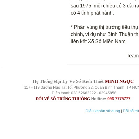
sau 1975 mỗi chiều có 3 đài rad
có 4 tỉnh phát hành.
* Phân vùng thị trường tiêu th
chính, ví dụ như Bình Thuận t
liên kết Xổ Số Miền Nam.
Team
Hệ Thống Đại Lý Vé Số Kiến Thiết
MINH NGỌC
117 - 119 đường Ngô Tất Tố, Phường 22, Quận Bình Thạnh, TP. HC
Điện thoại: 028 62662222 - 62945858
ĐỔI VÉ SỐ TRÚNG THƯỞNG
Hotline:
096 7775777
Điều khoản sử dụng
|
Đổi số tr