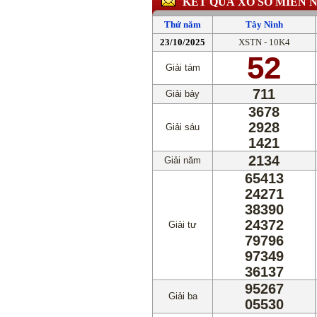
KẾT QUẢ XỔ SỐ MIỀN 
Thứ năm
Tây Ninh
23/10/2025
XSTN - 10K4
52
Giải tám
711
Giải bảy
3678
2928
Giải sáu
1421
2134
Giải năm
65413
24271
38390
24372
Giải tư
79796
97349
36137
95267
Giải ba
05530