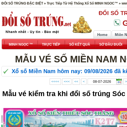
ĐỔI SỐ TRÚNG ĐẶC BIỆT » Trực Tiếp Từ Hệ Thống Xổ Số MINH NGOC™ » www
ĐỔI SỐ T
G
Home
Miền 
MINH NGỌC ™
TRỰC TIẾP
SỔ KẾT QUẢ
SỚ ĐẦU ĐUÔI
MẪU VÉ SỐ MIỀN NAM NG
Xổ số Miền Nam hôm nay: 09/08/2026 đã kế
<<<<
<<<
<<
<
>
Mẫu vé kiểm tra khi đổi số trúng Sóc