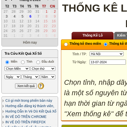
THỐNG KÊ L
T2
T3
T4
T5
T6
T7
CN
27
28
29
30
31
1
2
3
4
5
6
7
8
9
10
11
12
13
14
15
16
17
18
19
20
21
22
23
24
25
26
27
28
29
30
Thống Kê Lô
Kiểm 
31
1
2
3
4
5
6
Hôm nay
Thống kê theo miền
Thống kê th
Tra Cứu Kết Quả Xổ Số
Tỉnh / TP:
Miền
Tỉnh
Đầu đuôi
Từ Ngày:
Chọn tỉnh, nhập dãy
là một số nguyên từ
Có gì mới trong phiên bản này
hạn thời gian từ n
Hướng dẫn đăng ký thành viên,
in vé dò
Hướng Dẫn In Vé Dò Kết Quả Xổ
"Xem thống kê" để t
Số
IN VÉ DÒ TRÊN CHROME
IN VÉ DÒ TRÊN FIREFOX