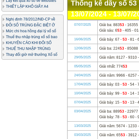
Lấy kết quả xổ số về websites
Thống kê dãy số 53 
của bạn
THIẾT LẬP KHỔ GIẤY A4
13/07/2024 - 13/07/2
Nghị định 78/2012/NĐ-CP về
kinh doanh xổ số
07/07/2025
Giải ba: 883
53
- 16355 
ĐỔI SỐ TRÚNG ĐẶC BIỆT Ở
Giải sáu: 6
53
- 405 - 0
ĐÂU & THỦ TỤC NHƯ THẾ NÀO?
Mức chi hoa hồng đại lý xổ số
Thuế thu nhập trúng xổ số bao
16/06/2025
Giải bảy: 67 -
53
- 81 - 
nhiêu phần trăm?
KHUYẾN CÁO KHI ĐỔI SỐ
TRÚNG
12/06/2025
Giải ba: 224
53
- 85088 
THUẾ THU NHẬP TRÚNG
THƯỞNG XỔ SỐ
Thay đổi giờ mở thưởng Xổ số
29/05/2025
Giải năm: 8127 - 9310 
Miền Bắc
05/05/2025
Giải nhất: 774
53
24/04/2025
Giải năm: 9966 - 6257 -
17/04/2025
Giải bảy: 03 -
53
- 54 - 
10/04/2025
Giải bảy: 99 -
53
- 14 - 
07/04/2025
Giải bảy: 15 -
53
- 13 - 
03/04/2025
Giải ba: 889
53
- 22977 
Giải bảy: 78 -
53
- 60 - 
13/03/2025
Giải năm: 5674 - 1233 -
03/03/2025
Giải năm: 65
53
- 3912 -