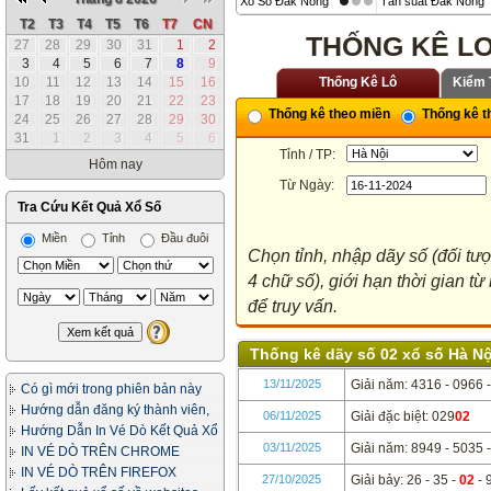
Xổ Số Đắk Nông
Tần suất Đắk Nông
T2
T3
T4
T5
T6
T7
CN
THỐNG KÊ LO
27
28
29
30
31
1
2
3
4
5
6
7
8
9
10
11
12
13
14
15
16
Thống Kê Lô
Kiểm 
17
18
19
20
21
22
23
Thống kê theo miền
Thống kê th
24
25
26
27
28
29
30
31
1
2
3
4
5
6
Tỉnh / TP:
Hôm nay
Từ Ngày:
Tra Cứu Kết Quả Xổ Số
Miền
Tỉnh
Đầu đuôi
Chọn tỉnh, nhập dãy số (đối tư
4 chữ số), giới hạn thời gian 
để truy vấn.
Thống kê dãy số 02 xổ số Hà Nội
13/11/2025
Giải năm: 4316 - 0966 -
Có gì mới trong phiên bản này
Hướng dẫn đăng ký thành viên,
06/11/2025
Giải đặc biệt: 029
02
in vé dò
Hướng Dẫn In Vé Dò Kết Quả Xổ
03/11/2025
Giải năm: 8949 - 5035 -
Số
IN VÉ DÒ TRÊN CHROME
IN VÉ DÒ TRÊN FIREFOX
27/10/2025
Giải bảy: 26 - 35 -
02
- 