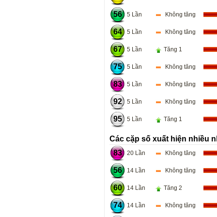
56
5 Lần
Không tăng
64
5 Lần
Không tăng
67
5 Lần
Tăng 1
75
5 Lần
Không tăng
83
5 Lần
Không tăng
92
5 Lần
Không tăng
95
5 Lần
Tăng 1
Các cặp số xuất hiện nhiều n
83
20 Lần
Không tăng
56
14 Lần
Không tăng
60
14 Lần
Tăng 2
74
14 Lần
Không tăng