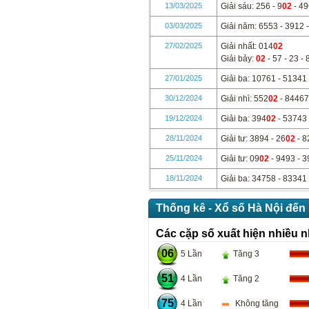
13/03/2025
Giải sáu: 256 - 9
02
- 49
03/03/2025
Giải năm: 6553 - 3912 -
27/02/2025
Giải nhất: 014
02
Giải bảy:
02
- 57 - 23 - 
27/01/2025
Giải ba: 10761 - 51341
30/12/2024
Giải nhì: 552
02
- 84467
19/12/2024
Giải ba: 394
02
- 53743 
28/11/2024
Giải tư: 3894 - 26
02
- 8
25/11/2024
Giải tư: 09
02
- 9493 - 3
18/11/2024
Giải ba: 34758 - 83341
Thống kê - Xổ số Hà Nội đến
Các cặp số xuất hiện nhiều n
06
5 Lần
Tăng 3
51
4 Lần
Tăng 2
75
4 Lần
Không tăng