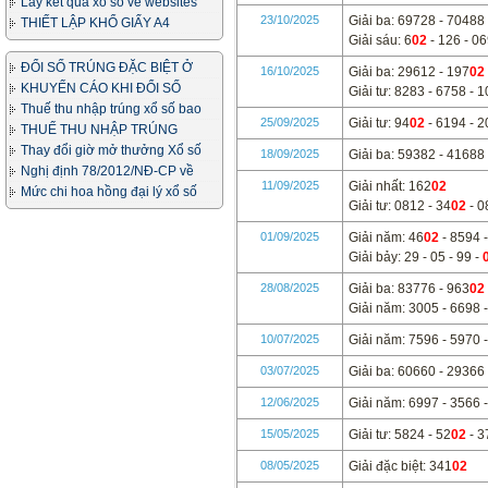
Lấy kết quả xổ số về websites
23/10/2025
Giải ba: 69728 - 70488
của bạn
THIẾT LẬP KHỔ GIẤY A4
Giải sáu: 6
02
- 126 - 0
ĐỔI SỐ TRÚNG ĐẶC BIỆT Ở
16/10/2025
Giải ba: 29612 - 197
02
ĐÂU & THỦ TỤC NHƯ THẾ NÀO?
KHUYẾN CÁO KHI ĐỔI SỐ
Giải tư: 8283 - 6758 - 1
TRÚNG
Thuế thu nhập trúng xổ số bao
25/09/2025
Giải tư: 94
02
- 6194 - 2
nhiêu phần trăm?
THUẾ THU NHẬP TRÚNG
THƯỞNG XỔ SỐ
Thay đổi giờ mở thưởng Xổ số
18/09/2025
Giải ba: 59382 - 41688
Miền Bắc
Nghị định 78/2012/NĐ-CP về
11/09/2025
Giải nhất: 162
02
kinh doanh xổ số
Mức chi hoa hồng đại lý xổ số
Giải tư: 0812 - 34
02
- 0
01/09/2025
Giải năm: 46
02
- 8594 -
Giải bảy: 29 - 05 - 99 -
28/08/2025
Giải ba: 83776 - 963
02
Giải năm: 3005 - 6698 -
10/07/2025
Giải năm: 7596 - 5970 -
03/07/2025
Giải ba: 60660 - 29366
12/06/2025
Giải năm: 6997 - 3566 -
15/05/2025
Giải tư: 5824 - 52
02
- 3
08/05/2025
Giải đặc biệt: 341
02