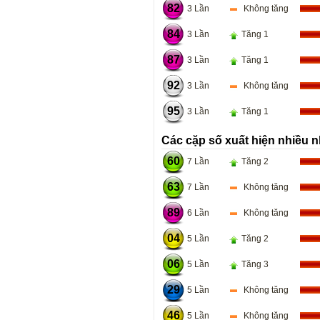
82
3 Lần
Không tăng
84
3 Lần
Tăng 1
87
3 Lần
Tăng 1
92
3 Lần
Không tăng
95
3 Lần
Tăng 1
Các cặp số xuất hiện nhiều n
60
7 Lần
Tăng 2
63
7 Lần
Không tăng
89
6 Lần
Không tăng
04
5 Lần
Tăng 2
06
5 Lần
Tăng 3
29
5 Lần
Không tăng
46
5 Lần
Không tăng