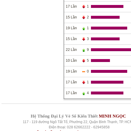
17 Lần
1
15 Lần
2
19 Lần
1
15 Lần
3
22 Lần
9
10 Lần
5
19 Lần
0
17 Lần
1
17 Lần
4
Hệ Thống Đại Lý Vé Số Kiến Thiết
MINH NGỌC
117 - 119 đường Ngô Tất Tố, Phường 22, Quận Bình Thạnh, TP. HC
Điện thoại: 028 62662222 - 62945858