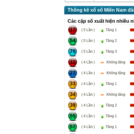
Thống kê xổ số Miền Nam đài
Các cặp số xuất hiện nhiều n
17
( 5 Lần )
Tăng 1
54
( 5 Lần )
Tăng 2
70
( 5 Lần )
Tăng 3
11
( 4 Lần )
Không tăng
27
( 4 Lần )
Không tăng
33
( 4 Lần )
Tăng 1
34
( 4 Lần )
Không tăng
39
( 4 Lần )
Tăng 2
55
( 4 Lần )
Tăng 1
57
( 4 Lần )
Tăng 1