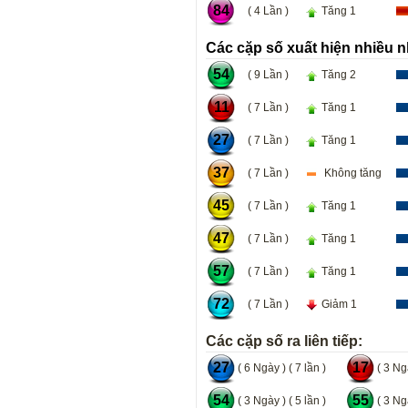
84
( 4 Lần )
Tăng 1
Các cặp số xuất hiện nhiều n
54
( 9 Lần )
Tăng 2
11
( 7 Lần )
Tăng 1
27
( 7 Lần )
Tăng 1
37
( 7 Lần )
Không tăng
45
( 7 Lần )
Tăng 1
47
( 7 Lần )
Tăng 1
57
( 7 Lần )
Tăng 1
72
( 7 Lần )
Giảm 1
Các cặp số ra liên tiếp:
27
17
( 6 Ngày ) ( 7 lần )
( 3 Ng
54
55
( 3 Ngày ) ( 5 lần )
( 3 Ng