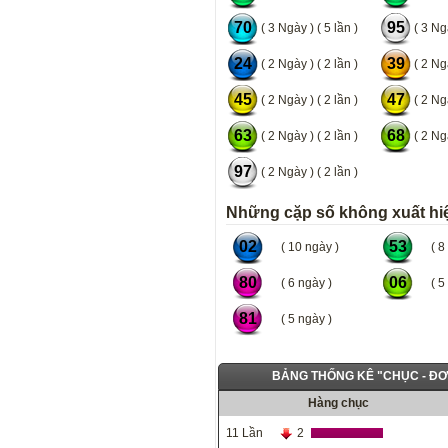
70
95
( 3 Ngày ) ( 5 lần )
( 3 Ng
24
39
( 2 Ngày ) ( 2 lần )
( 2 Ng
45
47
( 2 Ngày ) ( 2 lần )
( 2 Ng
63
68
( 2 Ngày ) ( 2 lần )
( 2 Ng
97
( 2 Ngày ) ( 2 lần )
Những cặp số không xuất hiệ
02
53
( 10 ngày )
( 8 n
80
06
( 6 ngày )
( 5 n
81
( 5 ngày )
BẢNG THỐNG KÊ "CHỤC - ĐƠN
Hàng chục
11 Lần
2